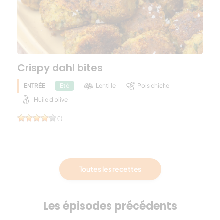
Crispy dahl bites
ENTRÉE
Lentille
Pois chiche
Eté
Huile d'olive
(1)
Toutes les recettes
Les épisodes précédents