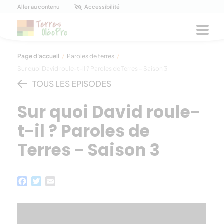
Panneau de gestion des cookies
Aller au contenu
Accessibilité
Men
Page d'accueil
/
Paroles de terres
/
Sur quoi David roule-t-il ? Paroles de Terres – Saison 3
TOUS LES ÉPISODES
Sur quoi David roule-
t-il ? Paroles de
Terres - Saison 3
Facebook
Twitter
Email