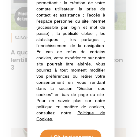
permettant : la création de votre
compte utilisateur, la prise de
contact et assistance ; l’accès à
l'espace personnel du site internet
(accessible par login et mot de
passe) ; la publicité ciblée ; les
SAISON 3
EPISODE 6
Lentille
statistiques ; les partages ;
l’enrichissement de la navigation.
A quoi ressemble un champ de
En cas de refus de certains
cookies, votre expérience sur notre
lentilles ? Paroles de Terres - Saison
site pourrait être altérée. Vous
3
pourrez à tout moment modifier
vos préférences ou retirer votre
consentement en vous rendant
dans la section "Gestion des
cookies" en bas de page du site.
Les recettes : Lentille
Pour en savoir plus sur notre
politique en matière de cookies,
Découvrez la lentille !
consultez notre
Politique de
Cookies
.
Ok, tout accepter