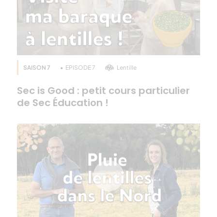
Qui sommes-nous ? Découvrez l'ADN de Terres
Oléopro ici : https://goo.gl/Xf1J74
SAISON 7
EPISODE 7
Lentille
Sec is Good : petit cours particulier
de Sec Éducation !