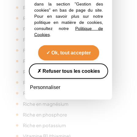
dans la section "Gestion des
Riche en protéines
cookies" en bas de page du site.
Pour en savoir plus sur notre
Riche en fibres alimentaires
politique en matière de cookies,
consultez notre
Politique de
Faible teneur en matières grasses
Cookies
.
Faible teneur en graisses saturées
Faible teneur en sucres
Ok, tout accepter
Pauvre en sodium ou en sel
Refuser tous les cookies
Riche en fer
Riche en cuivre
Personnaliser
Riche en manganèse
Riche en magnésium
Riche en phosphore
Riche en potassium
Vitamine B1 (thiamine)