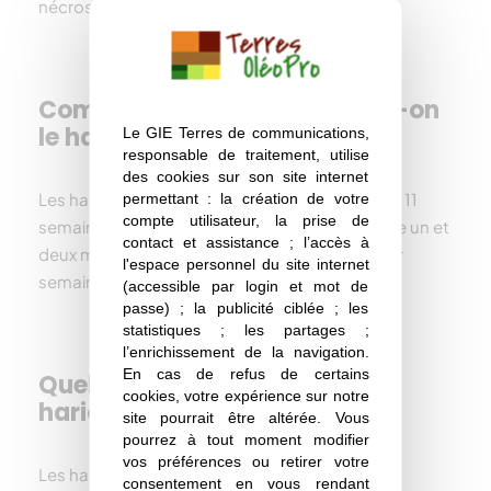
nécrose ses feuilles.
Comment et quand récolte-t-on
le haricot ?
Le GIE Terres de communications,
responsable de traitement, utilise
des cookies sur son site internet
Les
haricot
s sont généralement récoltés 10 ou 11
permettant : la création de votre
compte utilisateur, la prise de
semaines après les semis.
La récolte dure entre un et
contact et assistance ; l’accès à
deux mois et se fait par plusieurs passages par
l'espace personnel du site internet
semaine.
(accessible par login et mot de
passe) ; la publicité ciblée ; les
statistiques ; les partages ;
l’enrichissement de la navigation.
En cas de refus de certains
Quels sont les bienfaits des
cookies, votre expérience sur notre
haricots secs ?
site pourrait être altérée. Vous
pourrez à tout moment modifier
vos préférences ou retirer votre
Les haricots crus sont :
consentement en vous rendant