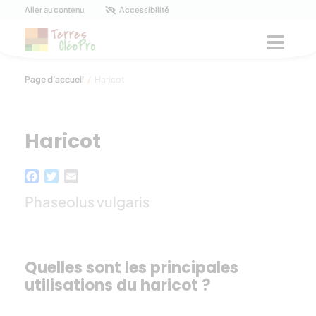
Panneau de gestion des cookies
Aller au contenu
Accessibilité
Menu
Page d'accueil
/
Haricot
Haricot
Facebook
Twitter
Email
Phaseolus vulgaris
Quelles sont les principales
utilisations du haricot ?