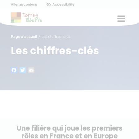
Panneau de gestion des cookies
Aller au contenu
Accessibilité
Menu
Page d'accueil
/
Les chiffres-clés
Les chiffres-clés
Facebook
Twitter
Email
Une filière qui joue les premiers
rôles en France et en Europe