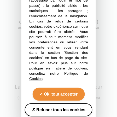
(accessible par login et mot de
8,2 %
passe) ; la publicité ciblée ; les
statistiques ; les partages ;
l’enrichissement de la navigation.
de la surface agricole utile (SAU)
En cas de refus de certains
cookies, votre expérience sur notre
est couverte par une culture oléoprotéagineuse
site pourrait être altérée. Vous
pourrez à tout moment modifier
vos préférences ou retirer votre
consentement en vous rendant
dans la section "Gestion des
cookies" en bas de page du site.
Pour en savoir plus sur notre
1er
politique en matière de cookies,
consultez notre
Politique de
Cookies
.
La France est le 1er pays producteur
d’oléagineux de l’UE en 2021
Ok, tout accepter
(source : Terres Univia d’après Eurostat et autres)
Refuser tous les cookies