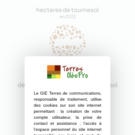
hectares de tournesol
en 2022
3 kg
de graines de colza ou de tournesol
pour produire 1 litre d’huile
Le GIE Terres de communications,
responsable de traitement, utilise
des cookies sur son site internet
permettant : la création de votre
compte utilisateur, la prise de
contact et assistance ; l’accès à
l'espace personnel du site internet