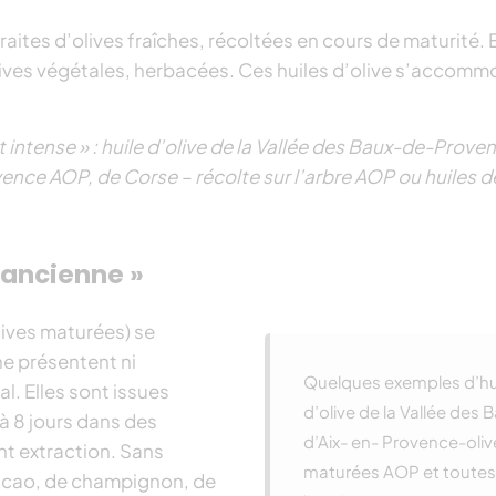
xtraites d’olives fraîches, récoltées en cours de maturit
ives végétales, herbacées. Ces huiles d’olive s’accomm
 intense » : huile d’olive de la Vallée des Baux-de-Pro
e AOP, de Corse – récolte sur l’arbre AOP ou huiles de 
l’ancienne »
olives maturées) se
ne présentent ni
Quelques exemples d’huile
al. Elles sont issues
d’olive de la Vallée de
à 8 jours dans des
d’Aix- en- Provence-oli
nt extraction. Sans
maturées AOP et toutes l
cacao, de champignon, de