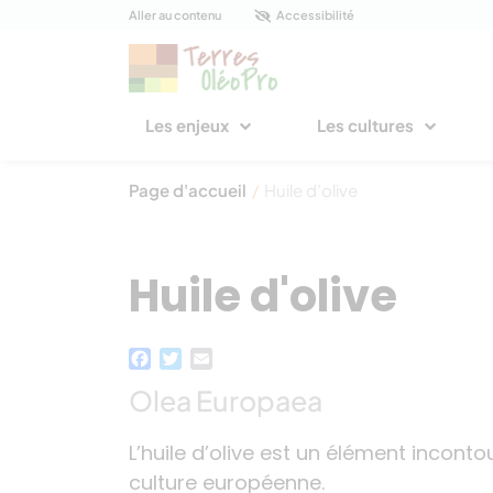
Panneau de gestion des cookies
Aller au contenu
Accessibilité
Les enjeux
Les cultures
Page d'accueil
/
Huile d’olive
Huile d'olive
Facebook
Twitter
Email
Olea Europaea
L’huile d’olive est un élément incont
culture européenne.