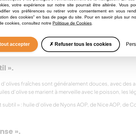
okies, votre expérience sur notre site pourrait être altérée. Vous po
 choisir ?
ifier vos préférences ou retirer votre consentement en vous rend
stion des cookies" en bas de page du site. Pour en savoir plus sur not
de cookies, consultez notre
Politique de Cookies
.
 par famille de goûts. Selon le terroir et les savoir-fair
til, intense, à l’ancienne. Mais la palette aromatique des
tout accepter
Refuser tous les cookies
Pers
il ».
s d’olives fraîches sont généralement douces, avec des a
s d’olive se marient à merveille avec le poisson, les lég
subtil » : huile d’olive de Nyons AOP, de Nice AOP, de Co
ense ».