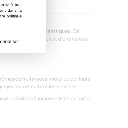
urrez à tout
ant dans la
re politique
e, chacune a ses caractéristiques. On
 huiles d’olive vierges est d’une variété
onnaliser
rômes de fruits (secs, mûrs) ou de fleurs
umes crus et cuits et les desserts.
rse – récolte à l’ancienne AOP, ou huiles