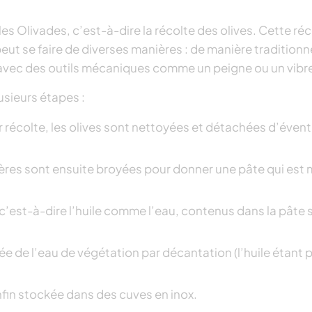
Olivades, c’est-à-dire la récolte des olives. Cette récole 
 peut se faire de diverses manières : de manière traditionne
 ou avec des outils mécaniques comme un peigne ou un vibr
lusieurs étapes :
ur récolte, les olives sont nettoyées et détachées d’éventu
tières sont ensuite broyées pour donner une pâte qui es
 c’est-à-dire l’huile comme l’eau, contenus dans la pâte s
ée de l’eau de végétation par décantation (l’huile étant p
enfin stockée dans des cuves en inox.