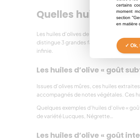
certains co
Quelles huiles d’olive
moment mod
section "Ge
en matière 
Les huiles d’olives de France sont classées
distingue 3 grandes familles de goûts : sub
Ok, 
infinie.
Les huiles d’olive « goût subt
Issues d’olives mûres, ces huiles extraite
accompagnés de notes végétales. Ces huile
Quelques exemples d’huiles d’olive « goût 
de variété Lucques, Négrette…
Les huiles d’olive « goût int