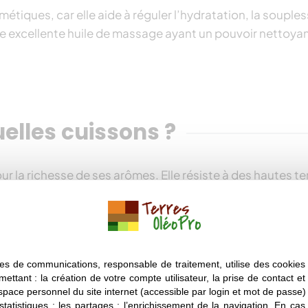
étiques, car elle aide à réguler l’hydratation, la souples
une excellente huile de massage ayant un pouvoir nettoya
quelles cuissons ?
pour la richesse de ses arômes. Elle résiste à des hautes 
st-à-dire le degré auquel elle se décompose et n’est plus
es huiles végétales. Par conséquent, l’huile d’olive peut s
 perd toutefois une bonne partie de ses arômes, et il est pl
es de communications, responsable de traitement, utilise des cookies 
mettant : la création de votre compte utilisateur, la prise de contact et
espace personnel du site internet (accessible par login et mot de passe) ;
 statistiques ; les partages ; l’enrichissement de la navigation. En ca