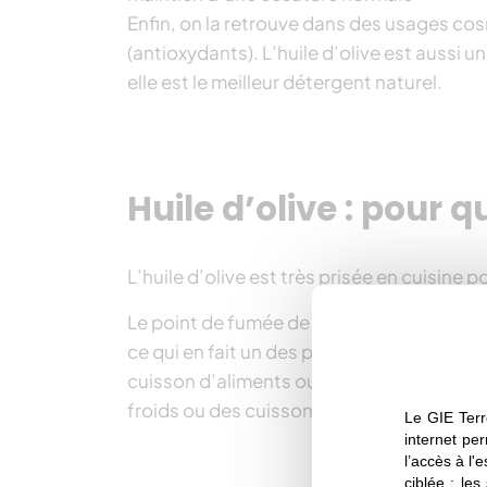
Enfin, on la retrouve dans des usages cosm
(antioxydants). L’huile d’olive est aussi 
elle est le meilleur détergent naturel.
Huile d’olive : pour 
L’huile d’olive est très prisée en cuisine 
Le point de fumée de l’huile d’olive (c’e
ce qui en fait un des plus élevés au sein d
cuisson d’aliments ou pour la friture. Elle
froids ou des cuissons courtes.
Le GIE Terr
internet per
l’accès à l'
ciblée ; les