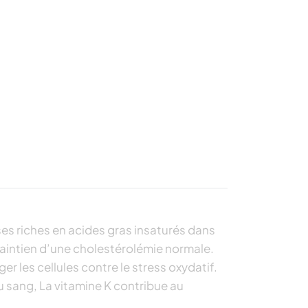
ses riches en acides gras insaturés dans
aintien d’une cholestérolémie normale.
ger les cellules contre le stress oxydatif.
u sang, La vitamine K contribue au