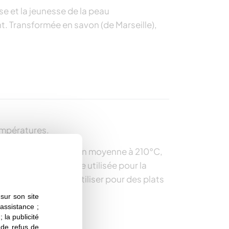
se et la jeunesse de la peau
nt. Transformée en savon (de Marseille),
températures.
 comestible) se situe en moyenne à 210°C,
ans inconvénient être utilisée pour la
utôt conseillé de l’utiliser pour des plats
sur son site
 assistance ;
 la publicité
s de refus de