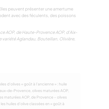
é. Elles peuvent présenter une amertume
odent avec des féculents, des poissons
vence AOP, de Haute-Provence AOP, d’Aix-
variété Aglandau, Bouteillan, Olivière,
s d’olives « goût à l’ancienne » : huile
s Baux-de-Provence, olives maturées AOP,
ves maturées AOP, de Provence – olives
es huiles d’olive classées en « goût à