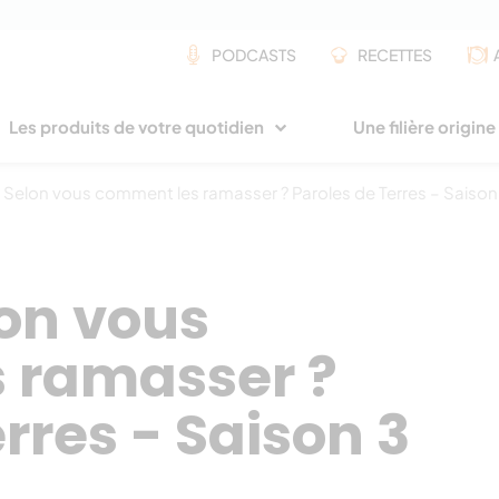
PODCASTS
RECETTES
Les produits de votre quotidien
Une filière origin
: Selon vous comment les ramasser ? Paroles de Terres – Saison
lon vous
 ramasser ?
rres - Saison 3