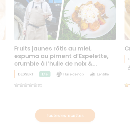
Fruits jaunes rôtis au miel,
C
espuma au piment d’Espelette,
crumble à l’huile de noix &…
DESSERT
Huile de noix
Lentille
Eté
(0)
Toutes les recettes