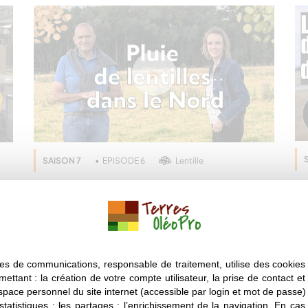
SAISON 7
EPISODE 6
Lentille
N
Emmanuel - Producteur de
a
lentilles dans le Nord
d
es de communications, responsable de traitement, utilise des cookies 
mettant : la création de votre compte utilisateur, la prise de contact et
espace personnel du site internet (accessible par login et mot de passe) ;
 statistiques ; les partages ; l’enrichissement de la navigation. En ca