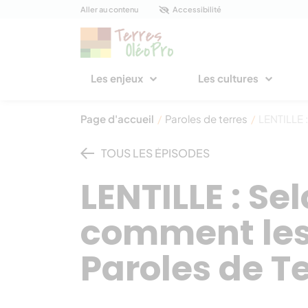
Panneau de gestion des cookies
Aller au contenu
Accessibilité
Les enjeux
Les cultures
Page d'accueil
/
Paroles de terres
/
LENTILLE 
TOUS LES ÉPISODES
LENTILLE : Se
comment les
Paroles de Te