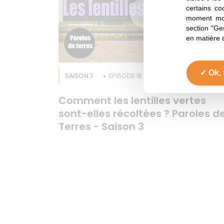
certains co
moment mod
section "Ge
en matière 
Ok, 
SAISON 3
EPISODE 18
Lentille
Comment les lentilles vertes
sont-elles récoltées ? Paroles d
Terres - Saison 3