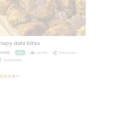
rispy dahl bites
ENTRÉE
Lentille
Pois chiche
Eté
Huile d'olive
(1)