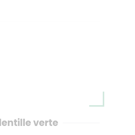
w
entille verte