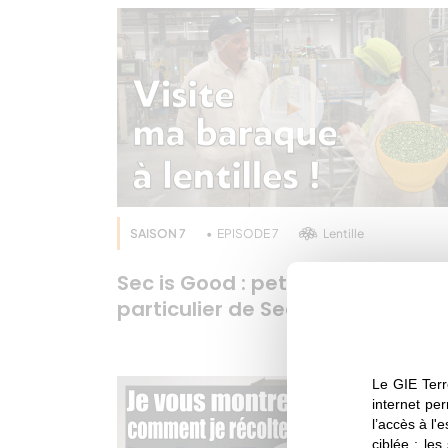
SAISON 7
EPISODE 7
Lentille
Sec is Good : petit cours
particulier de Sec Éducation !
Le GIE Terr
internet per
l’accès à l'
ciblée ; les