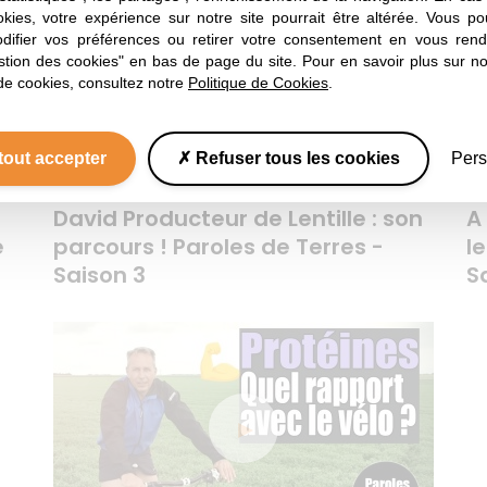
okies, votre expérience sur notre site pourrait être altérée. Vous po
ifier vos préférences ou retirer votre consentement en vous rend
stion des cookies" en bas de page du site. Pour en savoir plus sur not
de cookies, consultez notre
Politique de Cookies
.
tout accepter
Refuser tous les cookies
Pers
SAISON 3
EPISODE 7
Lentille
David Producteur de Lentille : son
A
e
parcours ! Paroles de Terres -
le
Saison 3
S