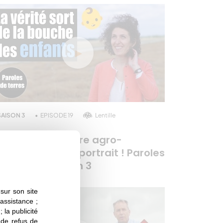
SAISON 3
EPISODE 19
Lentille
oémie, ingénieure agro-
limentaire : son portrait ! Paroles
e Terres - Saison 3
sur son site
 assistance ;
 la publicité
s de refus de