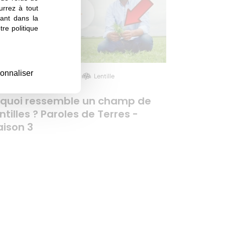
urrez à tout
ant dans la
re politique
onnaliser
SAISON 3
EPISODE 6
Lentille
 quoi ressemble un champ de
ntilles ? Paroles de Terres -
aison 3