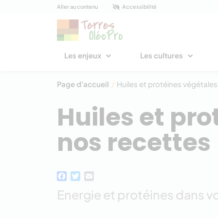
Panneau de gestion des cookies
Aller au contenu
Accessibilité
Les enjeux
Les cultures
Page d'accueil
/
Huiles et protéines végétales
Huiles et pro
nos recettes
Facebook
Twitter
Email
Energie et protéines dans vo