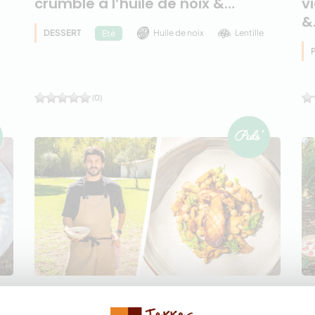
crumble à l’huile de noix &…
v
&
DESSERT
Huile de noix
Lentille
Eté
(0)
Crème & Carpaccio de Cèpes,
P
va
Pois Chiches à la braise au café,
p