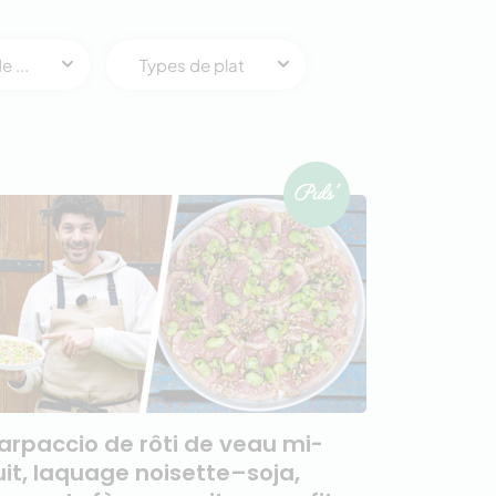
 ...
Types de plat
arpaccio de rôti de veau mi-
uit, laquage noisette–soja,