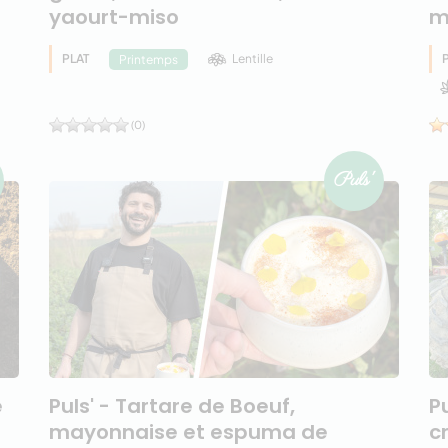
yaourt-miso
m
PLAT
Lentille
Printemps
(0)
e
Puls' - Tartare de Boeuf,
P
mayonnaise et espuma de
c