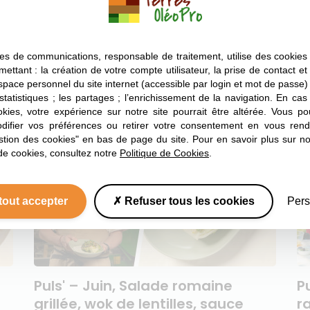
Huile de Tournesol
PLAT
Huile de tournesol
Automne
es de communications, responsable de traitement, utilise des cookies 
Pois chiche
mettant : la création de votre compte utilisateur, la prise de contact et
espace personnel du site internet (accessible par login et mot de passe) ;
(0)
 statistiques ; les partages ; l’enrichissement de la navigation. En ca
okies, votre expérience sur notre site pourrait être altérée. Vous po
ifier vos préférences ou retirer votre consentement en vous rend
stion des cookies" en bas de page du site. Pour en savoir plus sur not
de cookies, consultez notre
Politique de Cookies
.
tout accepter
Refuser tous les cookies
Pers
Puls' – Juin, Salade romaine
P
grillée, wok de lentilles, sauce
r