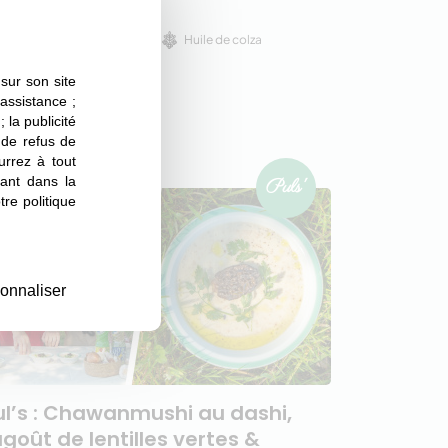
DESSERT
Huile de colza
Automne
sur son site
 assistance ;
 la publicité
(3)
s de refus de
urrez à tout
ant dans la
re politique
onnaliser
ul’s : Chawanmushi au dashi,
agoût de lentilles vertes &