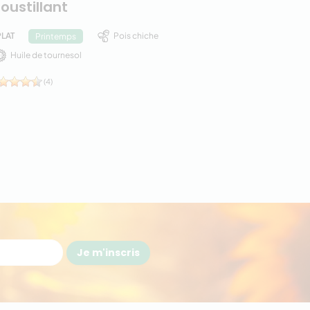
roustillant
PLAT
Pois chiche
Printemps
Huile de tournesol
(4)
Je m'inscris