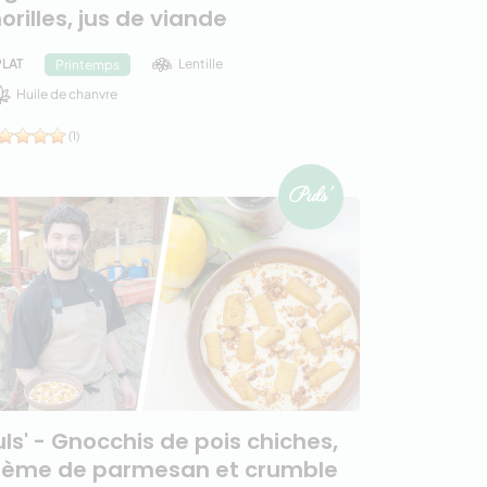
orilles, jus de viande
PLAT
Lentille
Printemps
Huile de chanvre
(1)
uls' - Gnocchis de pois chiches,
rème de parmesan et crumble