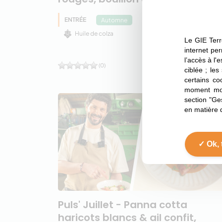
ENTRÉE
Haricot
Soja
Automne
Huile de colza
Le GIE Terr
internet per
l’accès à l'
(0)
ciblée ; les
certains co
moment mod
section "Ge
en matière 
Ok, 
Puls' Juillet - Panna cotta
haricots blancs & ail confit,