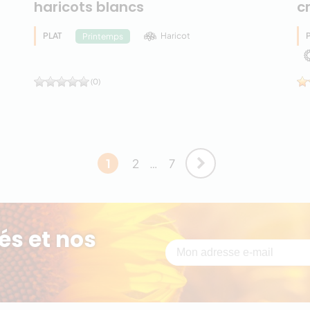
haricots blancs
c
PLAT
Haricot
Printemps
(0)
1
2
…
7
és et nos