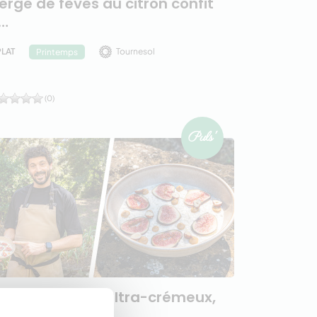
ierge de fèves au citron confit
…
PLAT
Tournesol
Printemps
(0)
uls' - Riz au lait ultra-crémeux,
raliné, figues