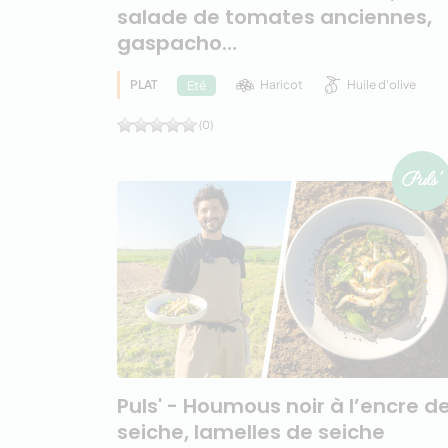
salade de tomates anciennes,
gaspacho…
PLAT
Haricot
Huile d'olive
Eté
(0)
Puls' - Houmous noir à l’encre d
seiche, lamelles de seiche