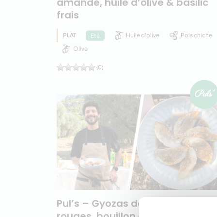
amande, huile d’olive & basilic
frais
PLAT
Huile d'olive
Pois chiche
Eté
Olive
(0)
Pul’s – Gyozas de haricots
rouges, bouillon clair au comba