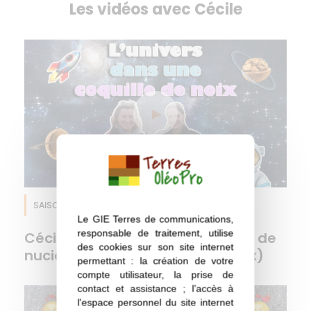
Les vidéos avec Cécile
SAISON 6
EPISODE 4
Huile de noix
Le GIE Terres de communications,
responsable de traitement, utilise
Cécile vous raconte sa vocation de
des cookies sur son site internet
nucicultrice (productrice de noix)
permettant : la création de votre
compte utilisateur, la prise de
contact et assistance ; l’accès à
l'espace personnel du site internet