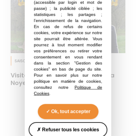
(accessible par login et mot de
passe) ; la publicité ciblée ; les
statistiques ; les partages ;
l’enrichissement de la navigation.
En cas de refus de certains
cookies, votre expérience sur notre
site pourrait être altérée. Vous
pourrez à tout moment modifier
vos préférences ou retirer votre
consentement en vous rendant
SAISON 6
EPISODE 3
Huile de noix
dans la section "Gestion des
cookies" en bas de page du site.
Visitez l’exploitation de noix de la
Pour en savoir plus sur notre
politique en matière de cookies,
Noyeraie des Borderies
consultez notre
Politique de
Cookies
.
Tous les autres épisodes
Ok, tout accepter
Refuser tous les cookies
Les acteurs de la filière