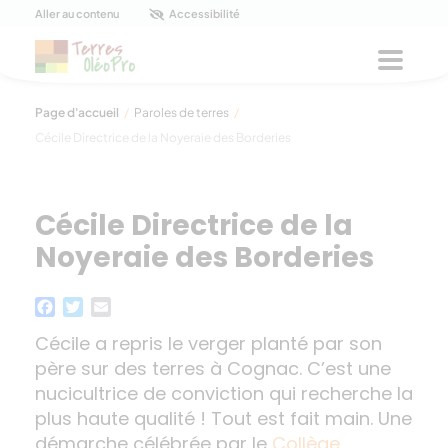
Panneau de gestion des cookies
Aller au contenu
Accessibilité
Menu
Page d'accueil
/
Paroles de terres
/
Cécile Directrice de la Noyeraie des Borderies
Cécile Directrice de la
Noyeraie des Borderies
Facebook
Twitter
Email
Cécile a repris le verger planté par son
père
sur des terres à Cognac
. C’est une
nucicult
rice
de conviction qui recherche la
plus haute qualité !
Tout est fait main.
Une
démarche célébrée par le
Collège