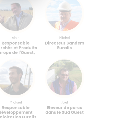
Alain
Michel
Virgin
Responsable
Directeur Sanders
Responsab
rchés et Produits
Euralis
Fips
urope de l'Ouest,
Euralis
Mickael
Joel
Pierr
Responsable
Eleveur de porcs
Préside
développement
dans le Sud Ouest
Consorti
ploitation Euralis
Jambon de 