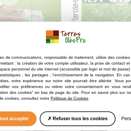
DE 6
Pois protéagineux
SAISON 2
EPISODE 4
un papillon mangeur
Agronome, spécialis
découvrez sa passio
es de communications, responsable de traitement, utilise des cookies 
mettant : la création de votre compte utilisateur, la prise de contact et
espace personnel du site internet (accessible par login et mot de passe) ;
 statistiques ; les partages ; l’enrichissement de la navigation. En ca
okies, votre expérience sur notre site pourrait être altérée. Vous po
Tous les autres épisodes
ifier vos préférences ou retirer votre consentement en vous rend
stion des cookies" en bas de page du site. Pour en savoir plus sur not
de cookies, consultez notre
Politique de Cookies
.
tout accepter
Refuser tous les cookies
Pers