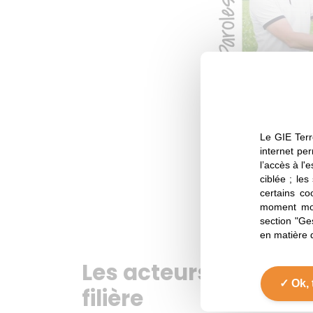
SAISON 2
EPISO
La tordeuse, 
de Pois !
Le GIE Terr
internet per
l’accès à l'
ciblée ; les
certains co
moment mod
section "Ge
en matière 
Les acteurs de la
Ok, 
filière