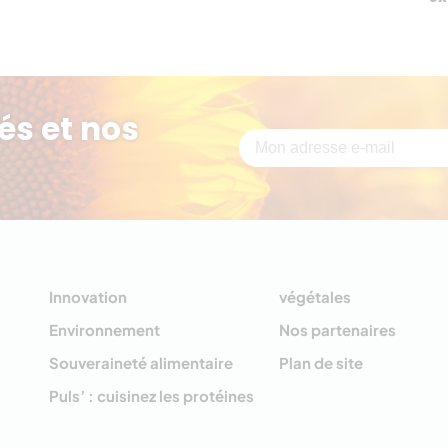
és et nos
Innovation
végétales
Environnement
Nos partenaires
Souveraineté alimentaire
Plan de site
Puls’ : cuisinez les protéines