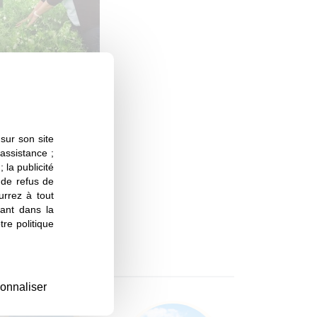
Pois protéagineux
te du pois,
n !
sur son site
 assistance ;
 la publicité
s de refus de
urrez à tout
ant dans la
re politique
onnaliser