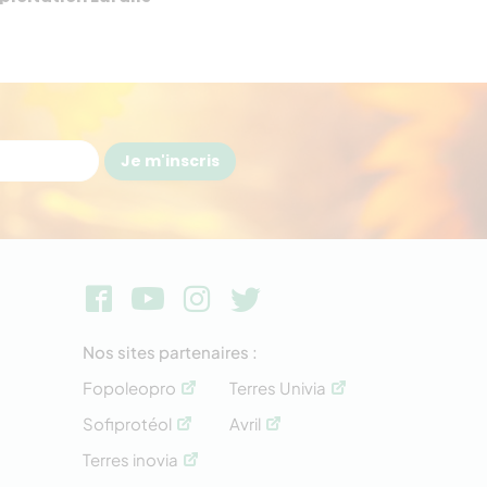
Je m'inscris
Nos sites partenaires :
Fopoleopro
Terres Univia
Sofiprotéol
Avril
Terres inovia