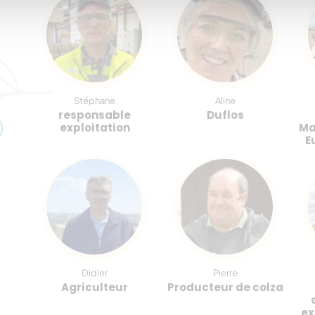
Stéphane
Aline
olza
responsable
Duflos
r
exploitation
Ma
E
Didier
Pierre
soja
Agriculteur
Producteur de colza
ex