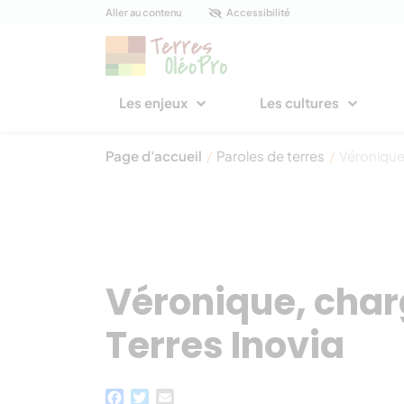
Panneau de gestion des cookies
Aller au contenu
Accessibilité
Les enjeux
Les cultures
Page d'accueil
/
Paroles de terres
/
Véronique
Véronique, char
Terres Inovia
Facebook
Twitter
Email