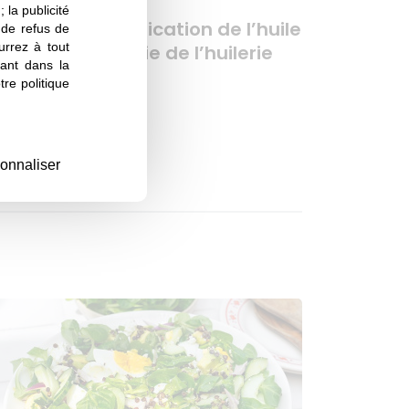
 la publicité
écouvrez la fabrication de l’huile
s de refus de
urrez à tout
e noix avec Elodie de l’huilerie
ant dans la
’Arléa !
re politique
onnaliser