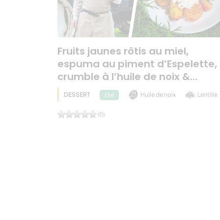
Fruits jaunes rôtis au miel,
espuma au piment d’Espelette,
crumble à l’huile de noix &…
DESSERT
Huile de noix
Lentille
Eté
(0)