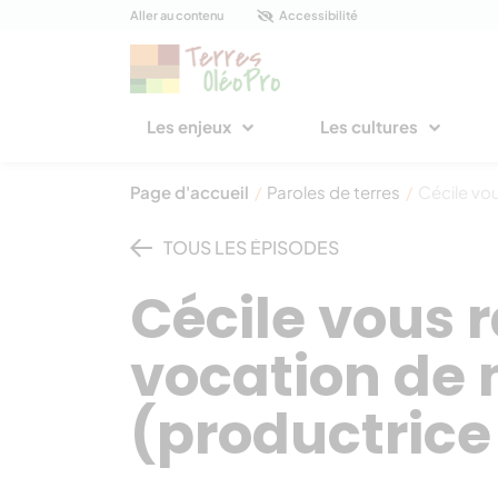
Panneau de gestion des cookies
Aller au contenu
Accessibilité
Les enjeux
Les cultures
Page d'accueil
/
Paroles de terres
/
Cécile vou
TOUS LES ÉPISODES
Cécile vous 
vocation de 
(productrice