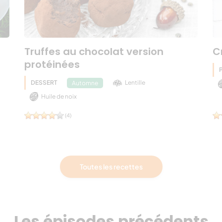
Truffes au chocolat version
C
protéinées
DESSERT
Lentille
Automne
Huile de noix
(4)
Toutes les recettes
Les épisodes précédents