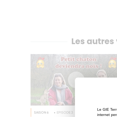
Les autres 
Le GIE Terr
SAISON 6
EPISODE 3
Huile de noix
internet per