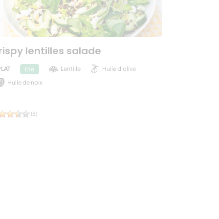
rispy lentilles salade
PLAT
Lentille
Huile d'olive
Eté
Huile de noix
(5)