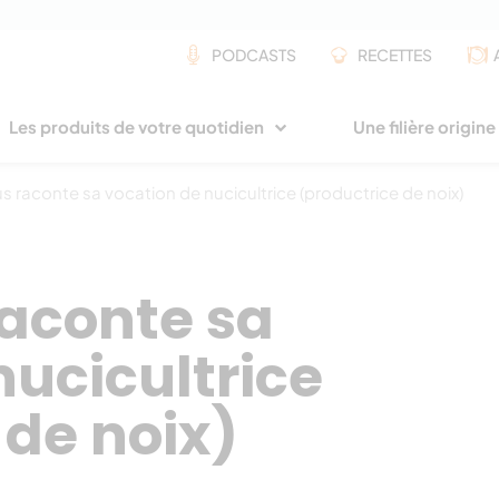
PODCASTS
RECETTES
Les produits de votre quotidien
Une filière origin
s raconte sa vocation de nucicultrice (productrice de noix)
raconte sa
nucicultrice
 de noix)