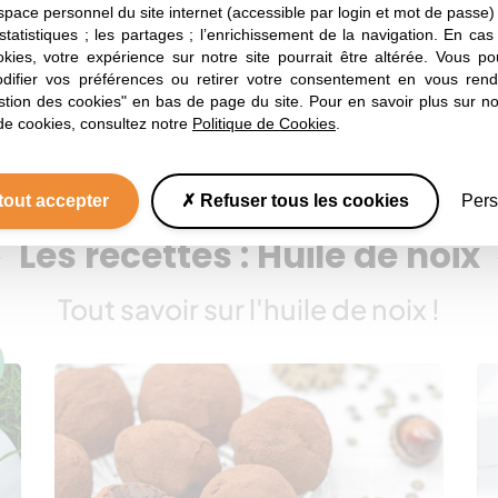
espace personnel du site internet (accessible par login et mot de passe) ;
la
Découvrez la presse à huile
D
 statistiques ; les partages ; l’enrichissement de la navigation. En ca
okies, votre expérience sur notre site pourrait être altérée. Vous po
d’Ecoléa !
d
ifier vos préférences ou retirer votre consentement en vous rend
d
stion des cookies" en bas de page du site. Pour en savoir plus sur not
de cookies, consultez notre
Politique de Cookies
.
tout accepter
Refuser tous les cookies
Pers
Les recettes : Huile de noix
Tout savoir sur l'huile de noix !