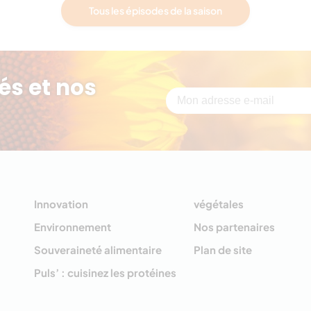
Tous les épisodes de la saison
és et nos
Innovation
végétales
Environnement
Nos partenaires
Souveraineté alimentaire
Plan de site
Puls’ : cuisinez les protéines