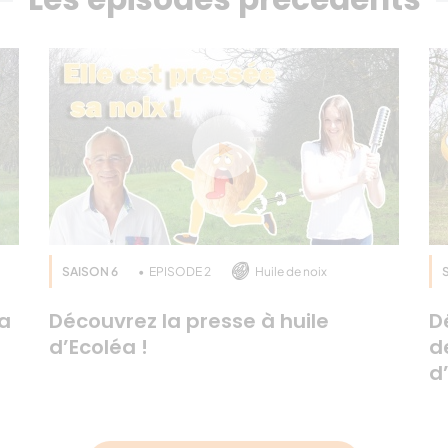
SAISON 6
EPISODE 2
Huile de noix
la
Découvrez la presse à huile
D
d’Ecoléa !
d
d