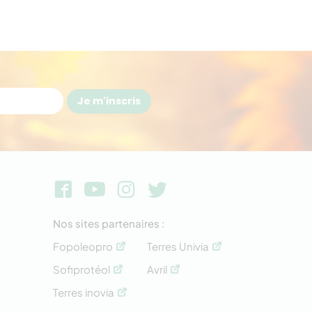
Je m'inscris
Nos sites partenaires :
Fopoleopro
Terres Univia
Sofiprotéol
Avril
Terres inovia