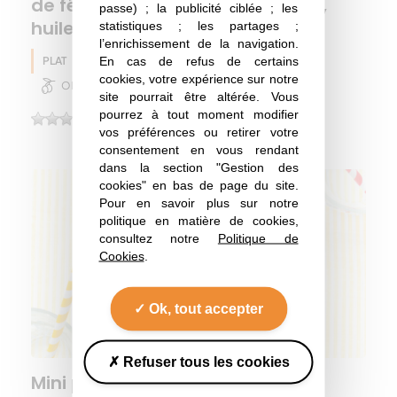
de fêta, crumble olive–amande,
passe) ; la publicité ciblée ; les
huile d’olive & basilic frais
statistiques ; les partages ;
l’enrichissement de la navigation.
En cas de refus de certains
PLAT
Huile d'olive
Pois chiche
Eté
cookies, votre expérience sur notre
Olive
site pourrait être altérée. Vous
pourrez à tout moment modifier
(0)
vos préférences ou retirer votre
consentement en vous rendant
dans la section "Gestion des
cookies" en bas de page du site.
Pour en savoir plus sur notre
politique en matière de cookies,
consultez notre
Politique de
Cookies
.
Ok, tout accepter
Refuser tous les cookies
Mini pizzas base pois chiche