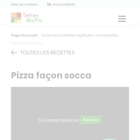
Panneau de gestion des cookies
Aller au contenu
Accessibilité
Menu
Page d'accueil
/
Huiles et protéines végétales : nos recettes
/
Pizza façon socca
TOUTES LES RECETTES
Pizza façon socca
YouTube est désactivé.
Autoriser