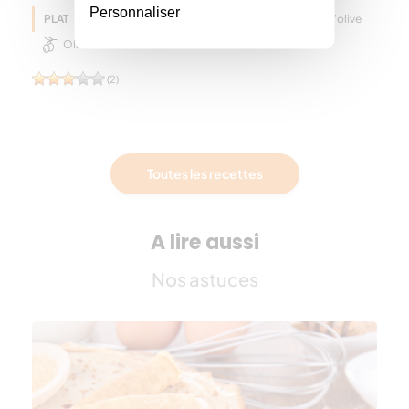
Personnaliser
PLAT
Pois chiche
Huile d'olive
Printemps
Olive
(2)
Toutes les recettes
A lire aussi
Nos astuces