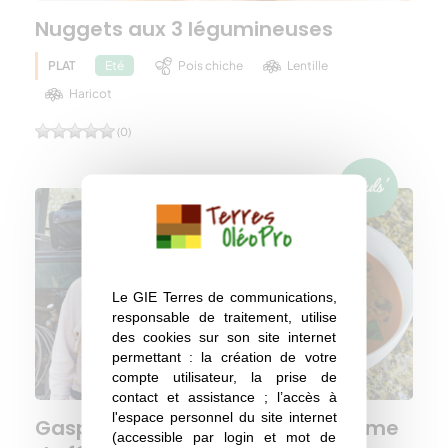
Nuggets aux 3 légumineuses
PLAT
Pois chiche
Lentille
Eté
Haricot
(0)
Le GIE Terres de communications,
responsable de traitement, utilise
des cookies sur son site internet
permettant : la création de votre
compte utilisateur, la prise de
contact et assistance ; l’accès à
l'espace personnel du site internet
Gaspacho pastèque–fraise, crème
(accessible par login et mot de