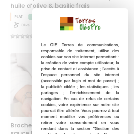
huile d’olive & basilic frais
PLAT
Huile d'olive
Pois chiche
Eté
Olive
(0)
Le GIE Terres de communications,
responsable de traitement, utilise des
cookies sur son site internet permettant :
la création de votre compte utilisateur, la
prise de contact et assistance ; l’accès à
l'espace personnel du site internet
(accessible par login et mot de passe) ;
la publicité ciblée ; les statistiques ; les
partages ; l’enrichissement de la
navigation. En cas de refus de certains
cookies, votre expérience sur notre site
pourrait être altérée. Vous pourrez à tout
moment modifier vos préférences ou
retirer votre consentement en vous
Brochettes de poulpe & cochon,
rendant dans la section "Gestion des
sauce barbecue, black houmous à