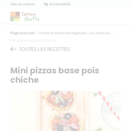
Panneau de gestion des cookies
Aller au contenu
Accessibilité
Page d'accueil
/
Huiles et protéines végétales : nos recettes
/
Mini pizzas base pois chiche
TOUTES LES RECETTES
Mini pizzas base pois
chiche