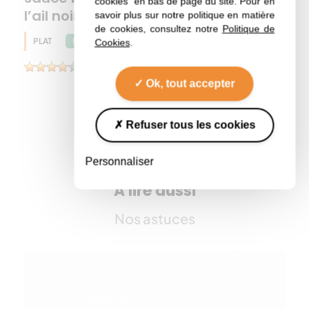
cookies" en bas de page du site. Pour en
l’ail noir
savoir plus sur notre politique en matière
de cookies, consultez notre
Politique de
PLAT
Huile d'olive
Pois chiche
Printemps
Cookies
.
(3)
Ok, tout accepter
Refuser tous les cookies
Toutes les recettes
Personnaliser
A lire aussi
Nos astuces