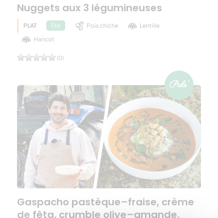
Nuggets aux 3 légumineuses
PLAT
Pois chiche
Lentille
Eté
Haricot
(0)
Gaspacho pastèque–fraise, crème
de fêta, crumble olive–amande,