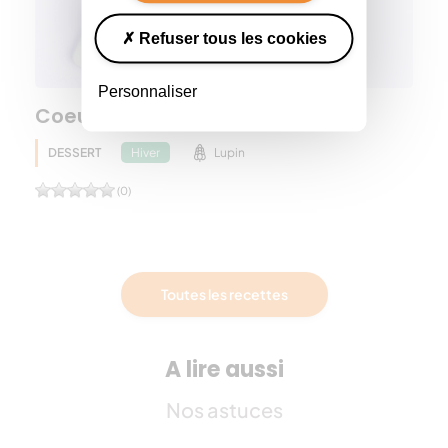
Refuser tous les cookies
Personnaliser
Coeur marbré farine de lupin
DESSERT
Lupin
Hiver
(0)
Toutes les recettes
A lire aussi
Nos astuces