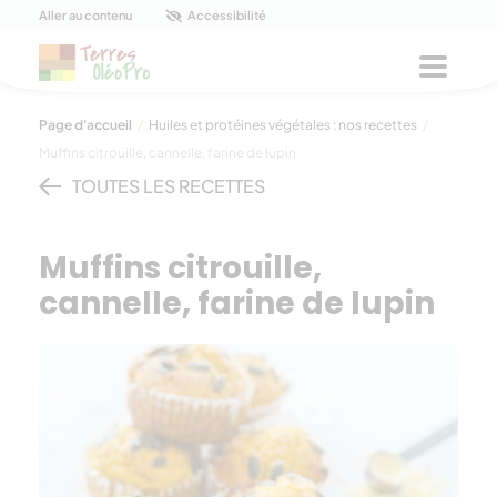
Panneau de gestion des cookies
Aller au contenu
Accessibilité
Menu
Page d'accueil
/
Huiles et protéines végétales : nos recettes
/
Muffins citrouille, cannelle, farine de lupin
TOUTES LES RECETTES
Muffins citrouille,
cannelle, farine de lupin