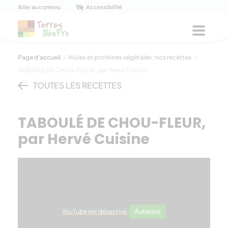
Panneau de gestion des cookies
Aller au contenu
Accessibilité
Menu
Page d'accueil
/
Huiles et protéines végétales : nos recettes
/
TABOULÉ DE CHOU-FLEUR, par Hervé Cuisine
TOUTES LES RECETTES
TABOULÉ DE CHOU-FLEUR,
par Hervé Cuisine
YouTube est désactivé.
Autoriser