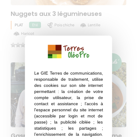
Nuggets aux 3 légumineuses
PLAT
Pois chiche
Lentille
Eté
Haricot
(0)
Le GIE Terres de communications,
responsable de traitement, utilise
des cookies sur son site internet
permettant : la création de votre
compte utilisateur, la prise de
contact et assistance ; l’accès à
l'espace personnel du site internet
(accessible par login et mot de
passe) ; la publicité ciblée ; les
statistiques ; les partages ;
Gaspacho pastèque–fraise, crème
l’enrichissement de la navigation.