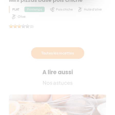
PLAT
Pois chiche
Huile d'olive
Printemps
Olive
(2)
Toutes les recettes
A lire aussi
Nos astuces