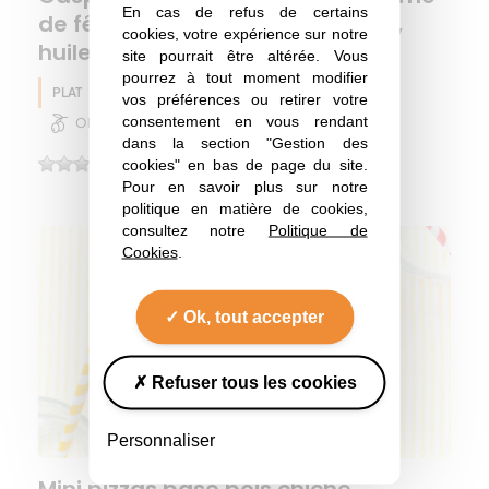
En cas de refus de certains
de fêta, crumble olive–amande,
cookies, votre expérience sur notre
huile d’olive & basilic frais
site pourrait être altérée. Vous
pourrez à tout moment modifier
PLAT
Huile d'olive
Pois chiche
Eté
vos préférences ou retirer votre
consentement en vous rendant
Olive
dans la section "Gestion des
cookies" en bas de page du site.
(0)
Pour en savoir plus sur notre
politique en matière de cookies,
consultez notre
Politique de
Cookies
.
Ok, tout accepter
Refuser tous les cookies
Personnaliser
Mini pizzas base pois chiche