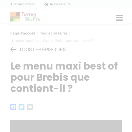
Panneau de gestion des cookies
Aller au contenu
Accessibilité
Men
Page d'accueil
/
Paroles de terres
/
Le menu maxi best of pour Brebis que contient-il ?
TOUS LES ÉPISODES
Le menu maxi best of
pour Brebis que
contient-il ?
Facebook
Twitter
Email