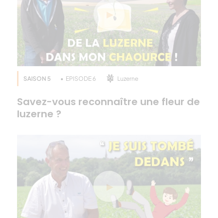
Paroles de terres c’est tout pour aujourd’hui, j’espère
que cet épisode vous a plu. La saga luzerne continue
alors abonnez-vous dès à présent à notre chaîne
Youtube Terres OléoPro et à très vite pour la suite.
SAISON 5
EPISODE 6
Luzerne
Savez-vous reconnaître une fleur de
luzerne ?