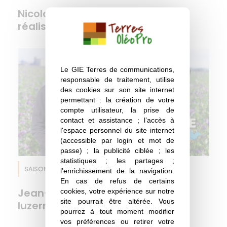
Nicolas, l'éleveur de brebis qui
fais consommer. A côté, on sème du trèfle, qui est
réalise ses rêves !
aussi une légumineuse et des graminées qui
apportent plus d’énergie et de fibres
éventuellement, en complément de la luzerne. Cela
permet de trouver aussi une rotation dans les
Le GIE Terres de communications,
champs, parce que techniquement, je ne pourrais
responsable de traitement, utilise
pas semer en permanence que des champs de
des cookies sur son site internet
permettant : la création de votre
luzerne. Il y a des phénomènes de maladies qui
compte utilisateur, la prise de
pourraient apparaître et donc il faut apporter un peu
contact et assistance ; l’accès à
de diversité dans les parcelles.
l'espace personnel du site internet
– Donc de l’herbe et de la luzerne que tu produis
(accessible par login et mot de
passe) ; la publicité ciblée ; les
– Oui. Comme pour l’alimentation humaine, il faut un
statistiques ; les partages ;
apport en énergie et en protéines, et pour les
SAISON 5
EPISODE 7
Luzerne
l’enrichissement de la navigation.
animaux c’est pareil, la luzerne va apporter des
En cas de refus de certains
protéines, un peu comme le soja qu’on donne en
Jean-Baptiste, producteur de
cookies, votre expérience sur notre
site pourrait être altérée. Vous
complément, et en énergie, on apporte donc des
luzerne et ami des buzards !
pourrez à tout moment modifier
graminées dans l’herbe semée et aussi du maïs qui
vos préférences ou retirer votre