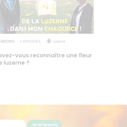
SAISON 5
EPISODE 6
Luzerne
avez-vous reconnaître une fleur
e luzerne ?
Je m'inscris