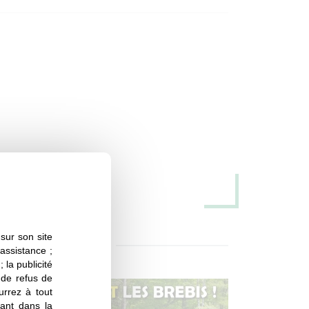
iculteur !
avec Nicolas, éleveur de brebis, qui nous
la luzerne
sur son site
sur sa vie, c’est parti !
 assistance ;
 la publicité
s de refus de
 de choses sur toi ? ton parcours… si tu as
urrez à tout
ant dans la