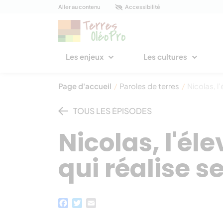
Panneau de gestion des cookies
Aller au contenu
Accessibilité
Les enjeux
Les cultures
Page d'accueil
/
Paroles de terres
/
Nicolas, l’
TOUS LES ÉPISODES
Nicolas, l'él
qui réalise se
Facebook
Twitter
Email