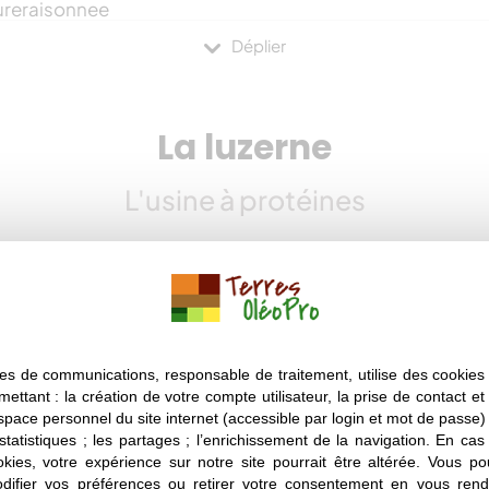
ureraisonnee​​
ales de France renforce le lien entre consommateur et agr
La luzerne
pro​​
L'usine à protéines
m/terresoleopr…
/terresoleop…
om/terresoleop…
L'usine à protéines
res Oléopro ici : https://goo.gl/Xf1J74
es de terres. Vous vous rappelez la dernière fois j’étais 
s vidéos Parôles de terre sur 
es de communications, responsable de traitement, utilise des cookies 
es animaux. Aujourd’hui, j’ai envie d’en savoir un peu plus 
mettant : la création de votre compte utilisateur, la prise de contact et
espace personnel du site internet (accessible par login et mot de passe) ;
 statistiques ; les partages ; l’enrichissement de la navigation. En ca
brebis. Aujourd’hui, tu pourrais nous raconter un peu plus
okies, votre expérience sur notre site pourrait être altérée. Vous po
teur…
ifier vos préférences ou retirer votre consentement en vous rend