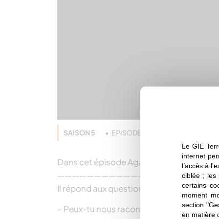
SAISON 5
EPISODE 5
Agriculture
Le GIE Terr
internet per
Dans cet épisode Agathe va à la rencontre 
l’accès à l'
—————————————————————
ciblée ; les
certains co
Il répond aux questions suivantes :
moment mod
section "Ge
– Peux-tu nous raconter ton parcours ? Ce
en matière 