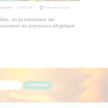
SAISON 5
EPISODE 2
Huile de tournesol
illes, un producteur de
ournesol au parcours atypique
​
Je m'inscris