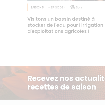
Suivez nous sur :
SAISON 5
EPISODE 4
Soja
– Twitter – https://twitter.com/terresoleop
– Facebook – https://www.facebook.com
Visitons un bassin destiné à
stocker de l'eau pour l'irrigation
– Youtube – https://www.youtube.com/c
d'exploitations agricoles !
– Instagram – https://www.instagram.co
Quelle sera notre prochaine publication ? 
Qui sommes-nous ? Découvrez l’ADN de Ter
Recevez nos actualit
recettes de saison