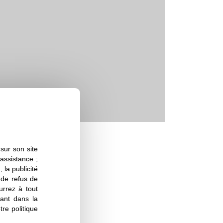
sur son site
 assistance ;
rir son portrait …
 la publicité
s de refus de
urrez à tout
ant dans la
re politique