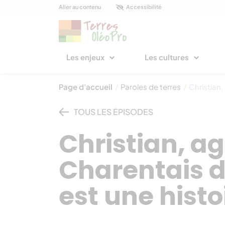
Panneau de gestion des cookies
Aller au contenu
Accessibilité
Les enjeux
Les cultures
Page d'accueil
/
Paroles de terres
/
Christian,
TOUS LES ÉPISODES
Christian, ag
Charentais d
est une histo