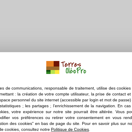
es de communications, responsable de traitement, utilise des cookies 
mettant : la création de votre compte utilisateur, la prise de contact et
de Christian, agriculteur français pour vous faire découv
espace personnel du site internet (accessible par login et mot de passe) ;
 statistiques ; les partages ; l’enrichissement de la navigation. En ca
okies, votre expérience sur notre site pourrait être altérée. Vous po
ifier vos préférences ou retirer votre consentement en vous rend
stion des cookies" en bas de page du site. Pour en savoir plus sur not
 que tu as fait avant d’être producteur ?
de cookies, consultez notre
Politique de Cookies
.