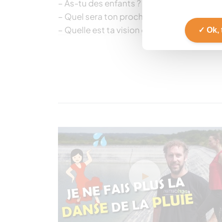
– As-tu des enfants ? Ont-ils envie de fai
– Quel sera ton prochain défi en tant que
– Quelle est ta vision du monde agricole d
Ok, 
– As-tu un message pour changer le mon
#parolesdeterres​​​ #agriculture​​​ #agricultu
—————————————————————
Choisissez votre passage :
0:30​ Parcours
1:08​ Transmission familiale
1:27 Projets à venir
2:22​ Vision future du monde agricole
2:50​ Message
—————————————————————
En savoir plus sur cette chaîne Youtube
Terres OléoPro, huiles et protéines végét