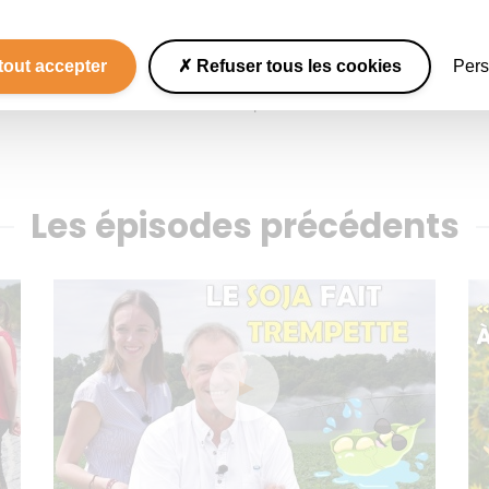
re la même chose ?
 producteur ?
ans 10 ans ?
tout accepter
Refuser tous les cookies
Pers
de ?
reraisonnee​​​
Les épisodes précédents
ales de France renforce le lien entre consommateur et agr