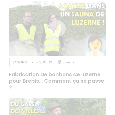
Merci à tous d’avoir suivi cet épisode, j’espère que
grâce à Guy vous en savez un peu plus sur
l’importance de la luzerne pour les abeilles. La saga
luzerne est maintenant terminée, j’espère que,
comme moi, vous avez apprécié cette découverte.
Si vous avez envie d’en savoir plus sur l’agriculture
française, et bien abonnez-vous à notre chaîne
Youtube Terres OléoPro et moi je dis à très bientôt
pour de nouveaux épisodes, salut !
SAISON 5
EPISODE 10
Luzerne
Fabrication de bonbons de luzerne
pour Brebis... Comment ça se passe
?