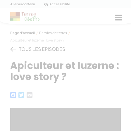
Panneau de gestion des cookies
Aller au contenu
Accessibilité
Men
Page d'accueil
/
Paroles de terres
/
Apiculteur et luzerne : love story ?
TOUS LES ÉPISODES
Apiculteur et luzerne :
love story ?
Facebook
Twitter
Email