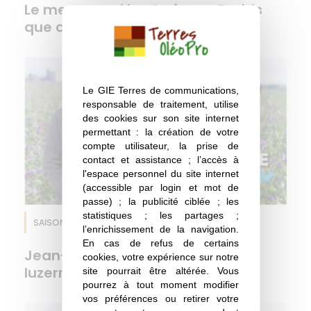
Le menu maxi best of pour Brebis
totalement faux, car la colonie va continuer à
que contient-il ?
travailler, elle va produire de la chaleur dans la ruche.
– Une fois que le miel est fait, même avec les saisons,
comment sais-tu réellement ce que les abeilles ont
butiné ?
Le GIE Terres de communications,
– On suit les floraisons.
responsable de traitement, utilise
– Donc si je comprends bien, en ce qui concerne la
des cookies sur son site internet
permettant : la création de votre
luzerne, tout ce que les abeilles vont butiner de juillet
compte utilisateur, la prise de
à septembre servira à faire du miel et ce qui se passe
contact et assistance ; l’accès à
après septembre leur servira de réserves pour passer
l'espace personnel du site internet
l’hiver.
(accessible par login et mot de
passe) ; la publicité ciblée ; les
– C’est ça
statistiques ; les partages ;
– On entend beaucoup dire que les abeilles
SAISON 5
EPISODE 7
Luzerne
l’enrichissement de la navigation.
disparaissent, est-ce que c’est vrai ? C’est dû à quoi
En cas de refus de certains
Jean-Baptiste, producteur de
?
cookies, votre expérience sur notre
luzerne et ami des buzards !
site pourrait être altérée. Vous
– Il y a plusieurs facteurs : le premier, c’est le varroa,
pourrez à tout moment modifier
qui est un acarien qu’elles ont sur elles. Le 2ème
vos préférences ou retirer votre
facteur c’est la technicité côté apicole, parce qu’il