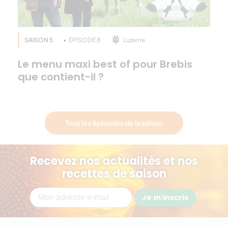
SAISON 5
EPISODE 8
Luzerne
Le menu maxi best of pour Brebis
que contient-il ?
Tous les épisodes de la saison
Recevez nos actualités et nos
recettes de saison
Je m'inscris