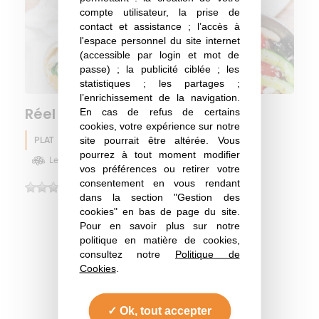
compte utilisateur, la prise de
contact et assistance ; l’accès à
l'espace personnel du site internet
(accessible par login et mot de
passe) ; la publicité ciblée ; les
statistiques ; les partages ;
l’enrichissement de la navigation.
Réel lunch box
En cas de refus de certains
cookies, votre expérience sur notre
site pourrait être altérée. Vous
PLAT
Pois chiche
Huile d'olive
Eté
pourrez à tout moment modifier
Lentille
Haricot
Olive
vos préférences ou retirer votre
consentement en vous rendant
(0)
dans la section "Gestion des
cookies" en bas de page du site.
Pour en savoir plus sur notre
politique en matière de cookies,
consultez notre
Politique de
Toutes les recettes
Cookies
.
A lire aussi
Ok, tout accepter