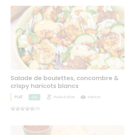
Salade de boulettes, concombre &
crispy haricots blancs
PLAT
Huile d'olive
Haricot
Eté
(0)