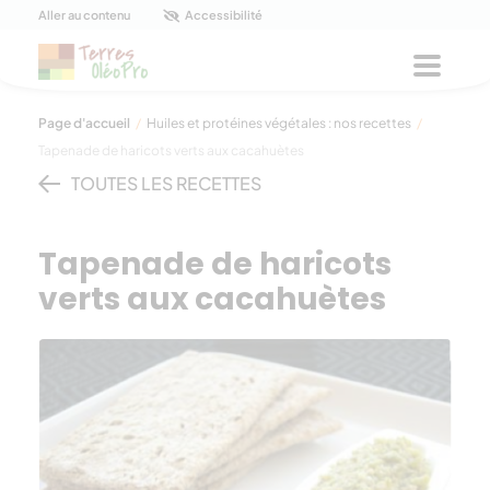
Panneau de gestion des cookies
Aller au contenu
Accessibilité
Menu
Page d'accueil
/
Huiles et protéines végétales : nos recettes
/
Tapenade de haricots verts aux cacahuètes
TOUTES LES RECETTES
Tapenade de haricots
verts aux cacahuètes