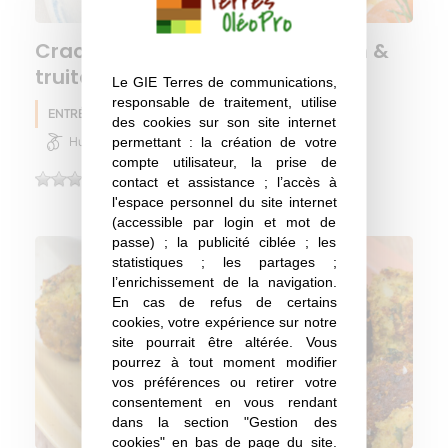
Crackers au lin jaune, skyr citron &
truite fumée
Le GIE Terres de communications,
responsable de traitement, utilise
ENTRÉE
Pois chiche
Lin
Eté
des cookies sur son site internet
permettant : la création de votre
Huile d'olive
compte utilisateur, la prise de
(0)
contact et assistance ; l’accès à
l'espace personnel du site internet
(accessible par login et mot de
passe) ; la publicité ciblée ; les
statistiques ; les partages ;
l’enrichissement de la navigation.
En cas de refus de certains
cookies, votre expérience sur notre
site pourrait être altérée. Vous
pourrez à tout moment modifier
vos préférences ou retirer votre
consentement en vous rendant
dans la section "Gestion des
cookies" en bas de page du site.