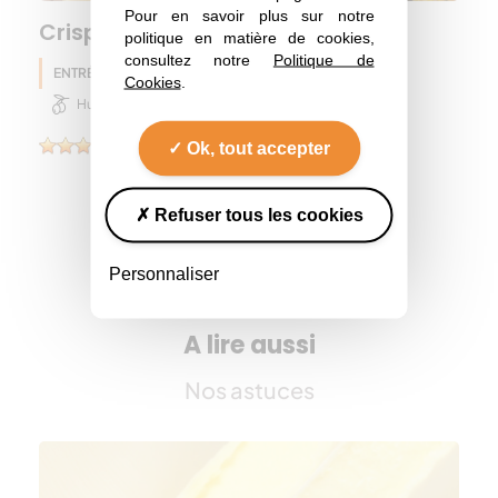
Pour en savoir plus sur notre
Crispy dahl bites
politique en matière de cookies,
consultez notre
Politique de
ENTRÉE
Lentille
Pois chiche
Eté
Cookies
.
Huile d'olive
Ok, tout accepter
(1)
Refuser tous les cookies
Toutes les recettes
Personnaliser
A lire aussi
Nos astuces