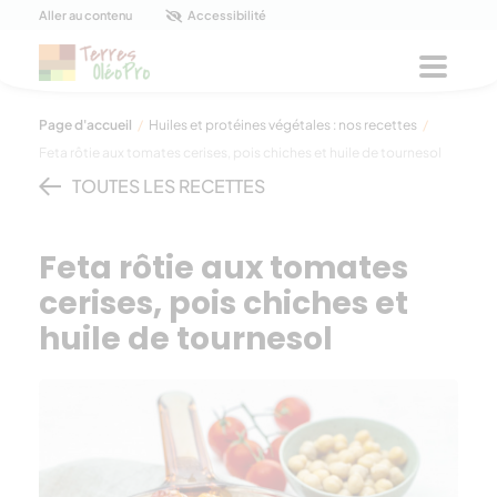
Panneau de gestion des cookies
Aller au contenu
Accessibilité
Menu
Page d'accueil
/
Huiles et protéines végétales : nos recettes
/
Feta rôtie aux tomates cerises, pois chiches et huile de tournesol
TOUTES LES RECETTES
Feta rôtie aux tomates
cerises, pois chiches et
huile de tournesol