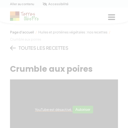
Panneau de gestion des cookies
Aller au contenu
Accessibilité
Menu
Page d'accueil
/
Huiles et protéines végétales : nos recettes
/
Crumble aux poires
TOUTES LES RECETTES
Crumble aux poires
YouTube est désactivé.
Autoriser