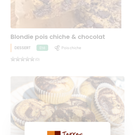
Blondie pois chiche & chocolat
DESSERT
Pois chiche
Eté
(0)