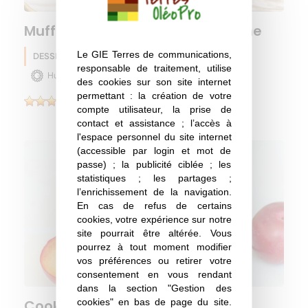
Muffins marbrés 100% pois chiche
Le GIE Terres de communications,
DESSERT
Pois chiche
Eté
responsable de traitement, utilise
Huile de tournesol
des cookies sur son site internet
permettant : la création de votre
(1)
compte utilisateur, la prise de
contact et assistance ; l’accès à
l'espace personnel du site internet
(accessible par login et mot de
passe) ; la publicité ciblée ; les
statistiques ; les partages ;
l’enrichissement de la navigation.
En cas de refus de certains
cookies, votre expérience sur notre
site pourrait être altérée. Vous
pourrez à tout moment modifier
vos préférences ou retirer votre
consentement en vous rendant
dans la section "Gestion des
cookies" en bas de page du site.
Cookies pois chiches & prunes