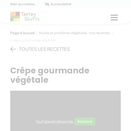
Panneau de gestion des cookies
Aller au contenu
Accessibilité
Menu
Page d'accueil
/
Huiles et protéines végétales : nos recettes
/
Crêpe gourmande végétale
TOUTES LES RECETTES
Crêpe gourmande
végétale
YouTube est désactivé.
Autoriser