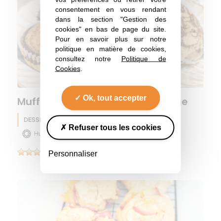
consentement en vous rendant
dans la section "Gestion des
cookies" en bas de page du site.
Pour en savoir plus sur notre
politique en matière de cookies,
consultez notre
Politique de
Cookies
.
Ok, tout accepter
Muffins marbrés 100% pois chiche
DESSERT
Pois chiche
Eté
Refuser tous les cookies
Huile de tournesol
Personnaliser
(1)