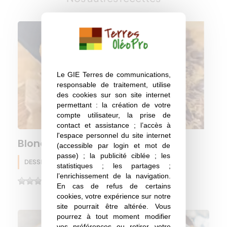
Le GIE Terres de communications,
responsable de traitement, utilise
des cookies sur son site internet
permettant : la création de votre
compte utilisateur, la prise de
contact et assistance ; l’accès à
l'espace personnel du site internet
Blondie pois chiche & chocolat
(accessible par login et mot de
passe) ; la publicité ciblée ; les
DESSERT
Pois chiche
Eté
statistiques ; les partages ;
l’enrichissement de la navigation.
(0)
En cas de refus de certains
cookies, votre expérience sur notre
site pourrait être altérée. Vous
pourrez à tout moment modifier
vos préférences ou retirer votre