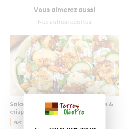
Vous aimerez aussi
Nos autres recettes
Salade de boulettes, concombre &
crispy haricots blancs
PLAT
Huile d'olive
Haricot
Eté
Le GIE Terres de communications,