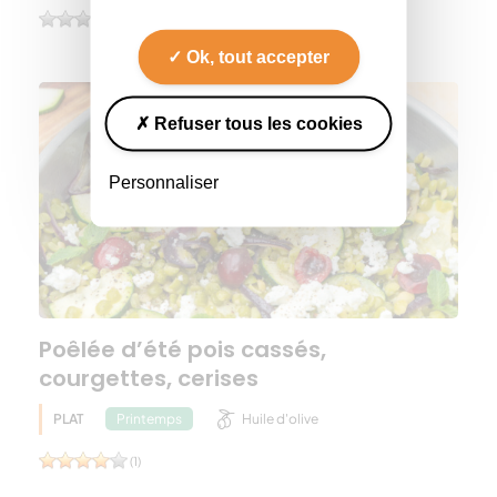
(0)
Ok, tout accepter
Refuser tous les cookies
Personnaliser
Poêlée d’été pois cassés,
courgettes, cerises
PLAT
Huile d'olive
Printemps
(1)