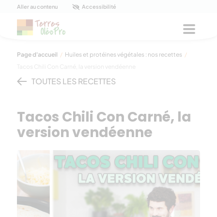
Panneau de gestion des cookies
Aller au contenu
Accessibilité
Menu
Page d'accueil
/
Huiles et protéines végétales : nos recettes
/
Tacos Chili Con Carné, la version vendéenne
TOUTES LES RECETTES
Tacos Chili Con Carné, la
version vendéenne