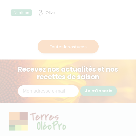
Olive
Nutrition
Toutes les astuces
Recevez nos actualités et nos
recettes de saison
Je m'inscris