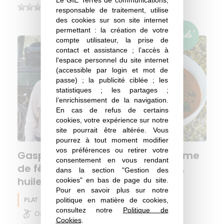
(0)
responsable de traitement, utilise
des cookies sur son site internet
permettant : la création de votre
compte utilisateur, la prise de
contact et assistance ; l’accès à
l'espace personnel du site internet
(accessible par login et mot de
passe) ; la publicité ciblée ; les
statistiques ; les partages ;
l’enrichissement de la navigation.
En cas de refus de certains
cookies, votre expérience sur notre
site pourrait être altérée. Vous
pourrez à tout moment modifier
vos préférences ou retirer votre
Gaspacho pastèque–fraise, crème
consentement en vous rendant
de fêta, crumble olive–amande,
dans la section "Gestion des
huile d’olive & basilic frais
cookies" en bas de page du site.
Pour en savoir plus sur notre
politique en matière de cookies,
PLAT
Huile d'olive
Pois chiche
Eté
consultez notre
Politique de
Olive
Cookies
.