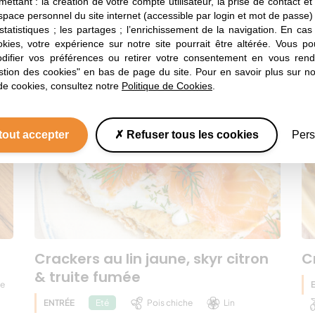
mettant : la création de votre compte utilisateur, la prise de contact et
espace personnel du site internet (accessible par login et mot de passe) ;
Vous aimerez aussi
 statistiques ; les partages ; l’enrichissement de la navigation. En ca
okies, votre expérience sur notre site pourrait être altérée. Vous po
ifier vos préférences ou retirer votre consentement en vous rend
Nos autres recettes
stion des cookies" en bas de page du site. Pour en savoir plus sur not
de cookies, consultez notre
Politique de Cookies
.
tout accepter
Refuser tous les cookies
Pers
Crackers au lin jaune, skyr citron
C
& truite fumée
ve
ENTRÉE
Pois chiche
Lin
Eté