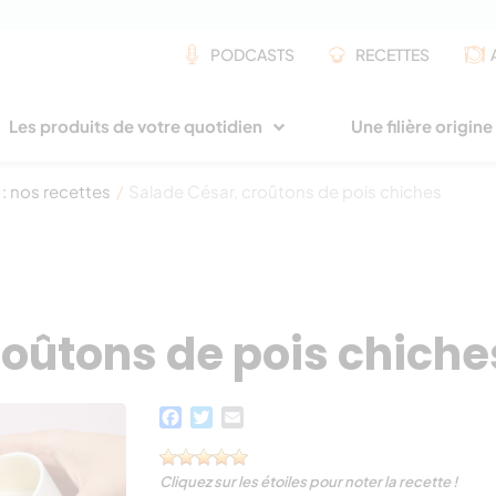
PODCASTS
RECETTES
Les produits de votre quotidien
Une filière origin
 : nos recettes
/
Salade César, croûtons de pois chiches
roûtons de pois chiche
Facebook
Twitter
Email
Cliquez sur les étoiles pour noter la recette !