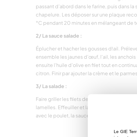
passant d’abord dans le farine, puis dans la
chapelure. Les déposer sur une plaque recou
°C pendant 20 minutes en mélangeant de tem
2/ La sauce salade :
Éplucher et hacher les gousses d!ail. Prélever
ensemble les jaunes d’œuf, l’ail, les anchois
ensuite l’huile d’olive en filet tout en conti
citron. Finir par ajouter la crème et le parme
3/ La salade :
Faire griller les filets de poulet à le poêle av
lamelles. Effeuiller et laver la feuille de ch
avec le poulet, la sauce, le parmesan et les c
Le GIE Terr