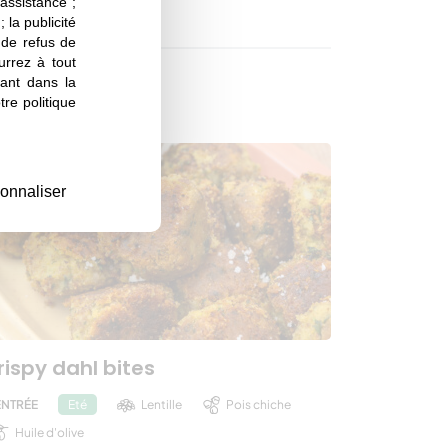
 assistance ;
 la publicité
s de refus de
urrez à tout
ant dans la
re politique
onnaliser
rispy dahl bites
ENTRÉE
Lentille
Pois chiche
Eté
Huile d'olive