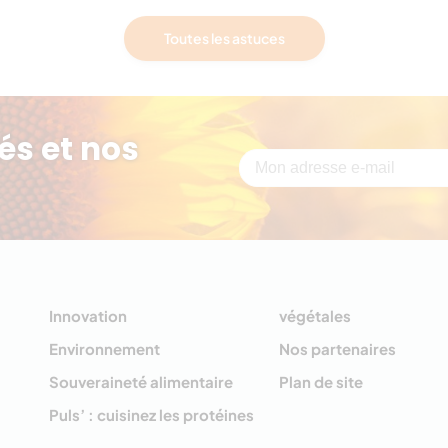
Toutes les astuces
és et nos
Innovation
végétales
Environnement
Nos partenaires
Souveraineté alimentaire
Plan de site
Puls’ : cuisinez les protéines