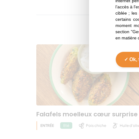
internet per
l’accès à l'
ciblée ; les
certains co
moment mod
section "Ge
en matière 
Ok, 
Falafels moelleux cœur surprise
ENTRÉE
Pois chiche
Huile d'oli
Eté