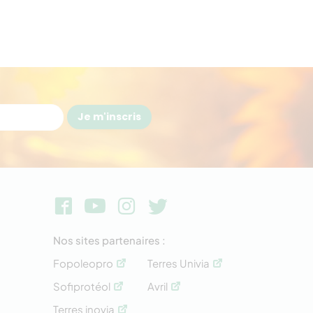
Je m'inscris
Nos sites partenaires :
Fopoleopro
Terres Univia
Sofiprotéol
Avril
Terres inovia