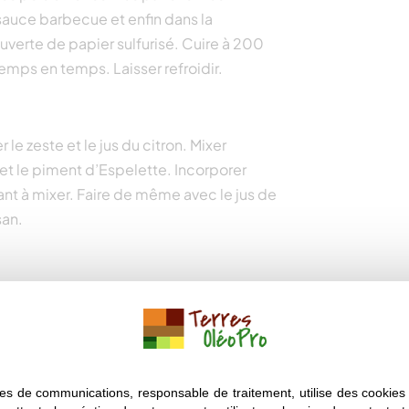
 sauce barbecue et enfin dans la
verte de papier sulfurisé. Cuire à 200
ps en temps. Laisser refroidir.
 le zeste et le jus du citron. Mixer
 et le piment d’Espelette. Incorporer
nuant à mixer. Faire de même avec le jus de
san.
ec un peu d’huile d’olive. Les tailler en
êne. Dans un saladier, mélanger la salade
roûtons. Servir.
es de communications, responsable de traitement, utilise des cookies 