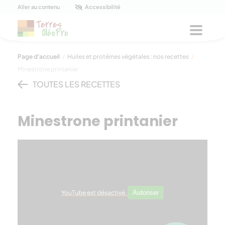
Panneau de gestion des cookies
Aller au contenu
Accessibilité
Menu
Page d'accueil
/
Huiles et protéines végétales : nos recettes
/
Minestrone printanier
TOUTES LES RECETTES
Minestrone printanier
YouTube est désactivé.
Autoriser