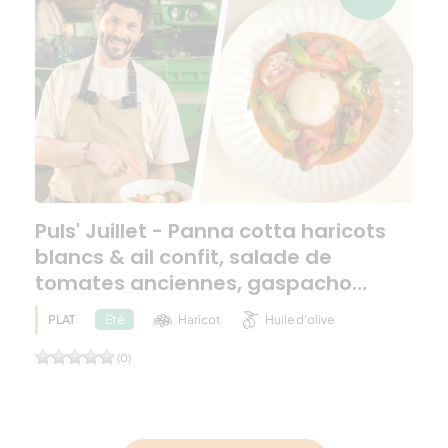
Puls' Juillet - Panna cotta haricots
blancs & ail confit, salade de
tomates anciennes, gaspacho…
PLAT
Haricot
Huile d'olive
Eté
(0)