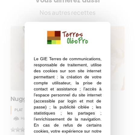
Vous aimerez aussi
Nos autres recettes
Le GIE Terres de communications,
responsable de traitement, utilise
des cookies sur son site internet
permettant : la création de votre
compte utilisateur, la prise de
contact et assistance ; l’accès à
l'espace personnel du site internet
Nuggets aux 3 légumineuses
(accessible par login et mot de
passe) ; la publicité ciblée ; les
PLAT
Pois chiche
Lentille
Eté
statistiques ; les partages ;
Haricot
l’enrichissement de la navigation.
En cas de refus de certains
(0)
cookies, votre expérience sur notre