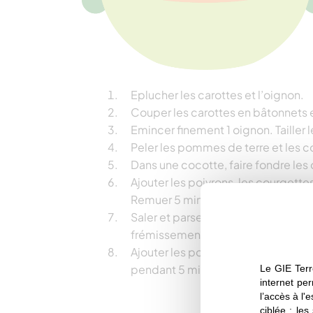
Eplucher les carottes et l’oignon.
Couper les carottes en bâtonnets e
Emincer finement 1 oignon. Tailler 
Peler les pommes de terre et les c
Dans une cocotte, faire fondre les 
Ajouter les poivrons, les courgette
Remuer 5 minutes à feu moyen
Saler et parsemer de ras-el-hanout.
frémissement
Ajouter les pois chiches égouttés et
pendant 5 minutes
Le GIE Terr
internet per
l’accès à l'
ciblée ; les