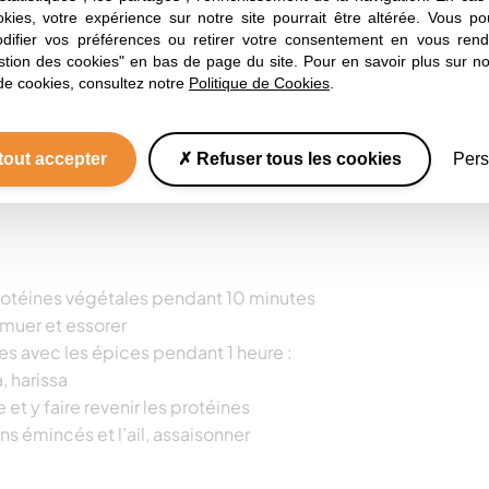
okies, votre expérience sur notre site pourrait être altérée. Vous po
ifier vos préférences ou retirer votre consentement en vous rend
stion des cookies" en bas de page du site. Pour en savoir plus sur not
l’huile d’olive en les frottant avec les
de cookies, consultez notre
Politique de Cookies
.
à hauteur, bien mélanger avec une
tout accepter
Refuser tous les cookies
Pers
protéines végétales pendant 10 minutes
emuer et essorer
es avec les épices pendant 1 heure :
, harissa
 et y faire revenir les protéines
s émincés et l’ail, assaisonner