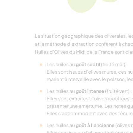
La situation géographique des oliveraies, les
et la méthode d’extraction confèrent à chaqu
Huiles d’Olives du Midi de la France sont cla
Les huiles au
goût subtil
(fruité mûr):
Elles sont issues d’olives mures, ces h
marient à merveille avec le poisson, les
Les huiles au
goût intense
(fruité vert) :
Elles sont extraites d’olives récoltées
présenter une amertume. Les notes gu
Elles s’accommodent avec des féculen
Les huiles au
goût à l’ancienne
(olives 
Elles sont issues d’olives stockées et