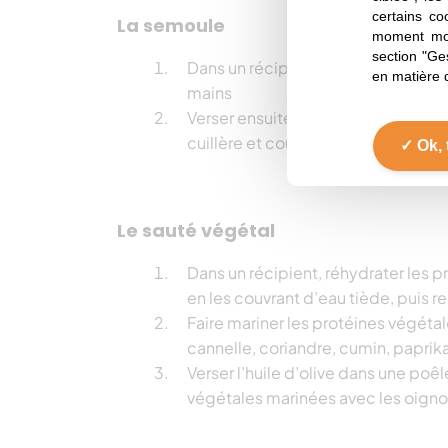
certains co
La semoule
moment mod
section "Ge
Dans un récipient, égrainer avec de 
en matière 
mains
Verser ensuite de l’eau bouillante 
cuillère et couvrir
Ok, 
Le sauté végétal
Dans un récipient, réhydrater les 
en les couvrant d’eau tiède, puis r
Faire mariner les protéines végétal
cannelle, coriandre, cumin, paprika
Verser l’huile d’olive dans une poêle
végétales marinées avec les oignon