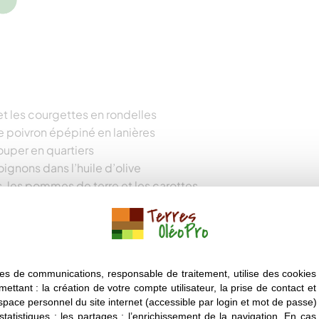
t les courgettes en rondelles
le poivron épépiné en lanières
ouper en quartiers
oignons dans l’huile d’olive
s, les pommes de terre et les carottes.
 Mouiller à hauteur et porter 20 min à
 les raisins secs, poursuivre la cuisson
es de communications, responsable de traitement, utilise des cookies 
mettant : la création de votre compte utilisateur, la prise de contact et
espace personnel du site internet (accessible par login et mot de passe) ;
 statistiques ; les partages ; l’enrichissement de la navigation. En ca