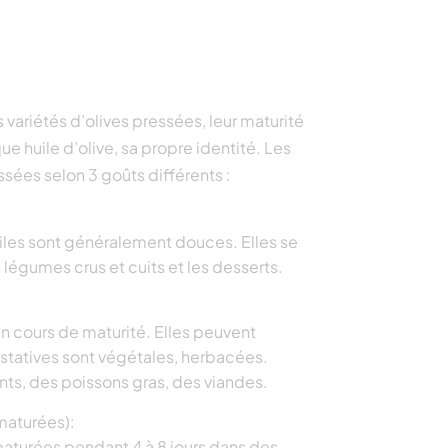
 variétés d’olives pressées, leur maturité
e huile d’olive, sa propre identité. Les
ssées selon 3 goûts différents :
uiles sont généralement douces. Elles se
 légumes crus et cuits et les desserts.
 en cours de maturité. Elles peuvent
statives sont végétales, herbacées.
ts, des poissons gras, des viandes.
maturées):
 maturées pendant 4 à 8 jours dans des