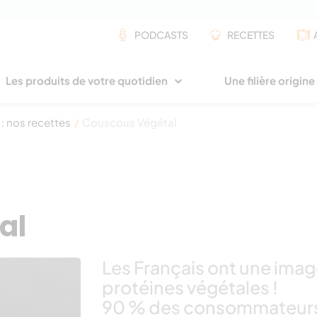
PODCASTS
RECETTES
Les produits de votre quotidien
Une filière origin
 : nos recettes
/
Couscous Végétal
al
Les Français ont une imag
protéines végétales !
90 % des consommateurs 