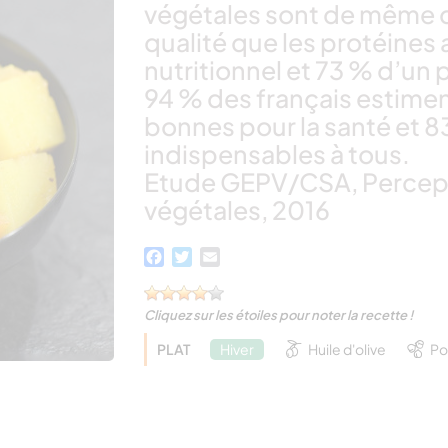
végétales sont de même q
qualité que les protéines
nutritionnel et 73 % d’un 
94 % des français estimen
bonnes pour la santé et 8
indispensables à tous.
Etude GEPV/CSA, Percept
végétales, 2016
Facebook
Twitter
Email
Cliquez sur les étoiles pour noter la recette !
PLAT
Hiver
Huile d'olive
Po