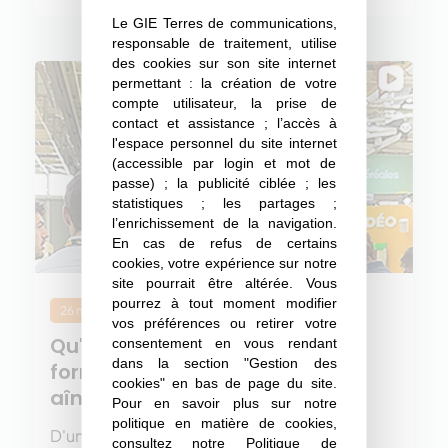
Le GIE Terres de communications,
responsable de traitement, utilise
des cookies sur son site internet
permettant : la création de votre
compte utilisateur, la prise de
contact et assistance ; l’accès à
l'espace personnel du site internet
(accessible par login et mot de
passe) ; la publicité ciblée ; les
statistiques ; les partages ;
l’enrichissement de la navigation.
En cas de refus de certains
cookies, votre expérience sur notre
site pourrait être altérée. Vous
pourrez à tout moment modifier
26 mai 2026
vos préférences ou retirer votre
Qu'est-ce que les jeunes en
consentement en vous rendant
dans la section "Gestion des
formation admirent chez leurs
cookies" en bas de page du site.
aînés ? et vice-versa ?
Pour en savoir plus sur notre
politique en matière de cookies,
D'un côté, le regard neuf et les nouvelles
consultez notre
Politique de