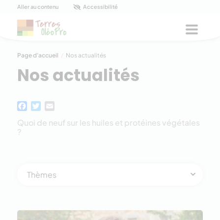
Panneau de gestion des cookies
Aller au contenu
Accessibilité
Menu
Page d'accueil
/
Nos actualités
Nos actualités
Facebook
Twitter
Email
Quoi de neuf sur les huiles et protéines végétales
?
Thèmes