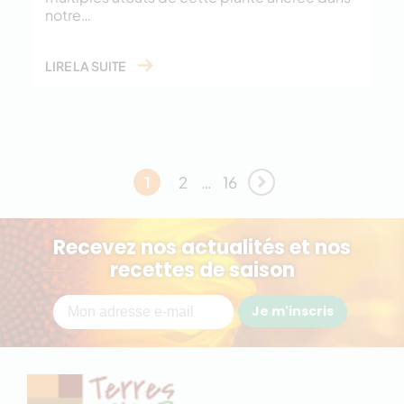
notre…
LIRE LA SUITE
1
2
…
16
Recevez nos actualités et nos
recettes de saison
Je m'inscris