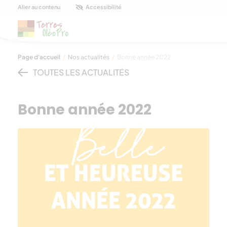
Panneau de gestion des cookies
Aller au contenu
Accessibilité
Page d'accueil
/
Nos actualités
/
Bonne année 2022
TOUTES LES ACTUALITÉS
Bonne année 2022