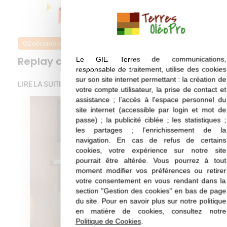
02 décembre 2021
Filières
Replay des Rencontres OléoPro 2021
Le GIE Terres de communications,
responsable de traitement, utilise des cookies
sur son site internet permettant : la création de
LIRE LA SUITE
votre compte utilisateur, la prise de contact et
assistance ; l’accès à l'espace personnel du
site internet (accessible par login et mot de
passe) ; la publicité ciblée ; les statistiques ;
les partages ; l’enrichissement de la
navigation. En cas de refus de certains
cookies, votre expérience sur notre site
pourrait être altérée. Vous pourrez à tout
moment modifier vos préférences ou retirer
votre consentement en vous rendant dans la
section "Gestion des cookies" en bas de page
du site. Pour en savoir plus sur notre politique
en matière de cookies, consultez notre
Politique de Cookies
.