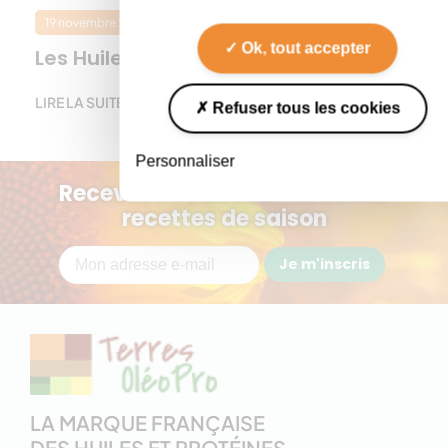
19 novembre 2021
Filières
Ok, tout accepter
Les Huiles Toquées…..
LIRE LA SUITE
Refuser tous les cookies
Personnaliser
Recevez nos actualités et nos
recettes de saison
Je m'inscris
LA MARQUE FRANÇAISE
DES HUILES ET PROTÉINES