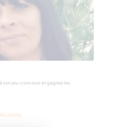
à son jeu-concours et gagnez les
iel
Lesieur