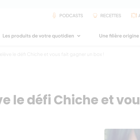
PODCASTS
RECETTES
Les produits de votre quotidien
Une filière origin
relève le défi Chiche et vous fait gagner un box !
ve le défi Chiche et vo