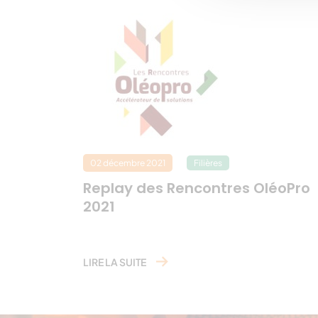
Une publication partagée par @
02 décembre 2021
Filières
Replay des Rencontres OléoPro
2021
LIRE LA SUITE