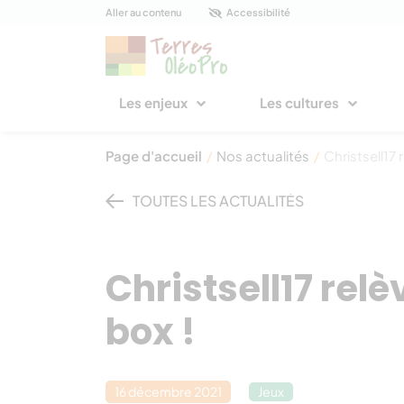
Panneau de gestion des cookies
Aller au contenu
Accessibilité
Les enjeux
Les cultures
Page d'accueil
/
Nos actualités
/
Christsell17 
TOUTES LES ACTUALITÉS
Christsell17 relè
box !
16 décembre 2021
Jeux