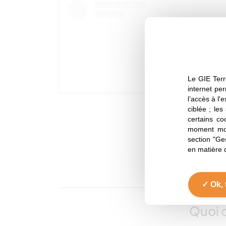
Le GIE Terr
internet per
l’accès à l'
ciblée ; les
certains co
moment mod
section "Ge
en matière 
Voir cette publication sur Instagram
Ok, 
Quoi d