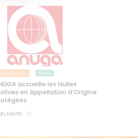
6 octobre 2021
Filières
NUGA accueille les Huiles
’olives en Appellation d’Origine
rotégées
RE LA SUITE