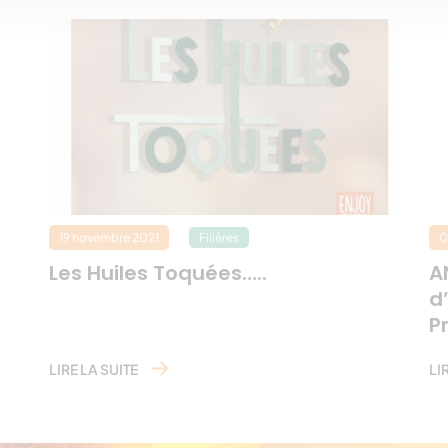
christsell17
19 novembre 2021
Filières
0
Les Huiles Toquées…..
A
d
P
LIRE LA SUITE
LI