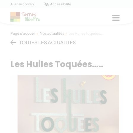
Panneau de gestion des cookies
Aller au contenu
Accessibilité
Menu
Page d'accueil
/
Nos actualités
/
Les Huiles Toquées…..
TOUTES LES ACTUALITÉS
Les Huiles Toquées…..