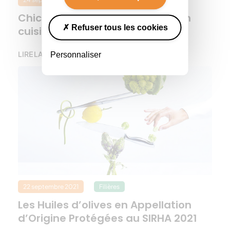
Chiche : Amandine vous défie en
Refuser tous les cookies
cuisine
LIRE LA SUITE
Personnaliser
22 septembre 2021
Filières
Les Huiles d’olives en Appellation
d’Origine Protégées au SIRHA 2021