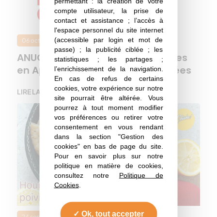
permettant : la création de votre
compte utilisateur, la prise de
contact et assistance ; l’accès à
l'espace personnel du site internet
(accessible par login et mot de
06 octobre 2021
Filières
passe) ; la publicité ciblée ; les
ANUGA accueille les Huiles d’olives
statistiques ; les partages ;
en Appellation d’Origine Protégées
l’enrichissement de la navigation.
En cas de refus de certains
cookies, votre expérience sur notre
LIRE LA SUITE
site pourrait être altérée. Vous
pourrez à tout moment modifier
vos préférences ou retirer votre
consentement en vous rendant
dans la section "Gestion des
cookies" en bas de page du site.
Pour en savoir plus sur notre
politique en matière de cookies,
consultez notre
Politique de
Cookies
.
Ok, tout accepter
24 septembre 2021
Jeux