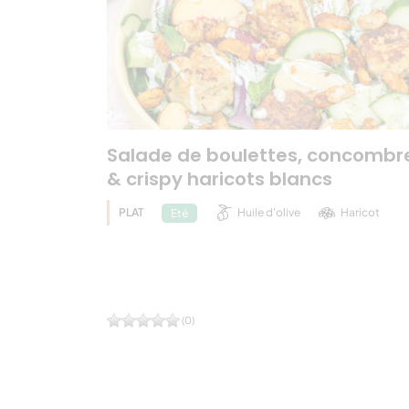
Salade de boulettes, concombr
& crispy haricots blancs
PLAT
Huile d'olive
Haricot
Eté
(0)