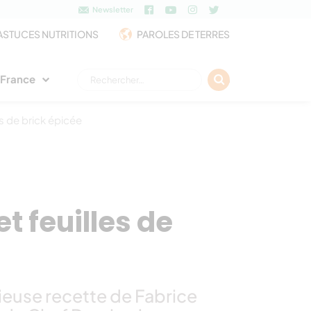
Newsletter
ASTUCES NUTRITIONS
PAROLES DE TERRES
Rechercher :
e France
s de brick épicée
t feuilles de
ieuse recette de Fabrice