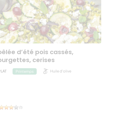
oêlée d’été pois cassés,
ourgettes, cerises
PLAT
Huile d'olive
Printemps
(1)