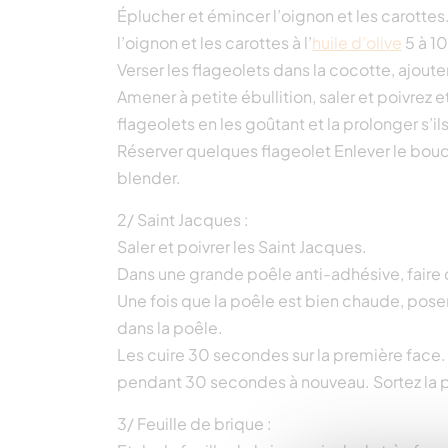
Éplucher et émincer l’oignon et les carottes.
l’oignon et les carottes à l’
huile d’olive
5 à 1
Verser les flageolets dans la cocotte, ajouter 
Amener à petite ébullition, saler et poivrez et
flageolets en les goûtant et la prolonger s’i
Réserver quelques flageolet Enlever le bouq
blender.
2/ Saint Jacques :
Saler et poivrer les Saint Jacques.
Dans une grande poêle anti-adhésive, faire cha
Une fois que la poêle est bien chaude, pos
dans la poêle.
Les cuire 30 secondes sur la première face. 
pendant 30 secondes à nouveau. Sortez la p
3/ Feuille de brique :