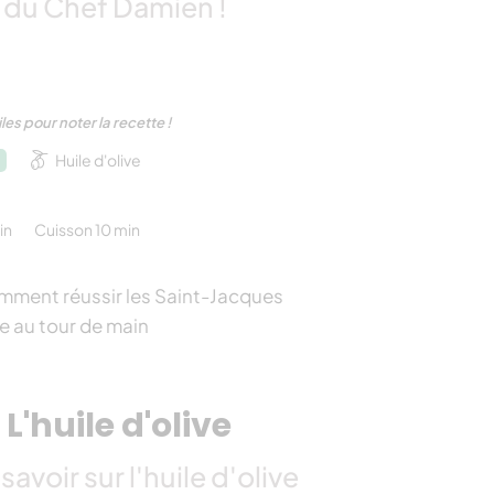
 du Chef Damien !
l
iles pour noter la recette !
Huile d'olive
in
Cuisson 10 min
ment réussir les Saint-Jacques
e au tour de main
L'huile d'olive
savoir sur l'huile d'olive