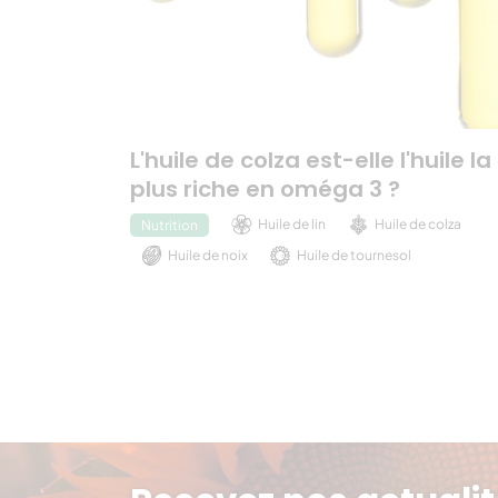
L'huile de colza est-elle l'huile la
plus riche en oméga 3 ?
Huile de lin
Huile de colza
Nutrition
Huile de noix
Huile de tournesol
Huile de chanvre
Huile d'olive