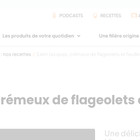
PODCASTS
RECETTES
Les produits de votre quotidien
Une filière origin
 : nos recettes
/
Saint Jacques, crémeux de flageolets et feuille
rémeux de flageolets e
Une délic