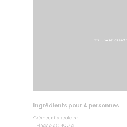
YouTube est désacti
Ingrédients pour 4 personnes
Crémeux flageolets :
– Flageolet : 400 g