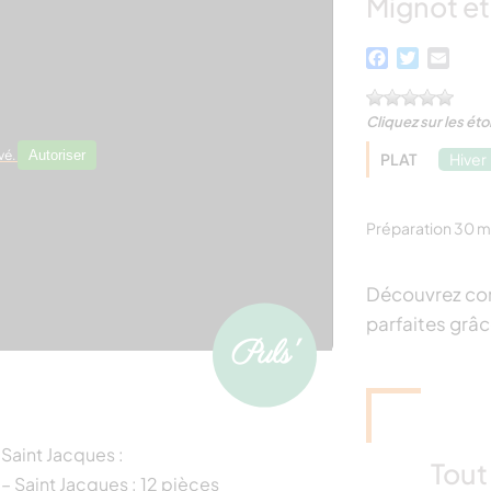
Mignot et
Facebook
Twitter
Emai
Cliquez sur les éto
vé.
Autoriser
PLAT
Hiver
Préparation 30 m
Découvrez com
parfaites grâc
Saint Jacques :
Tout 
– Saint Jacques : 12 pièces