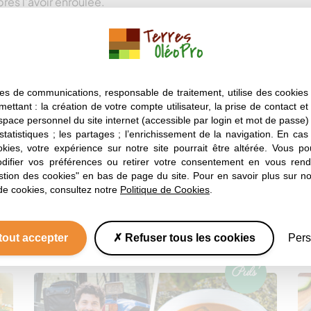
après l’avoir enroulée.
za
.
e flageolet. Poser par dessus les Saint
es de communications, responsable de traitement, utilise des cookies 
k épicées croustillantes.
mettant : la création de votre compte utilisateur, la prise de contact et
espace personnel du site internet (accessible par login et mot de passe) ;
 statistiques ; les partages ; l’enrichissement de la navigation. En ca
okies, votre expérience sur notre site pourrait être altérée. Vous po
ifier vos préférences ou retirer votre consentement en vous rend
stion des cookies" en bas de page du site. Pour en savoir plus sur not
de cookies, consultez notre
Politique de Cookies
.
Vous aimerez aussi
Nos autres recettes
tout accepter
Refuser tous les cookies
Pers