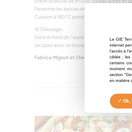
Etaler la feuille de brique, ciseler la très fin 
Parsemer les épices et un filet d’
huile de col
Cuisson à 180°C pendant 15 minutes.
4/ Dressage :
Dans le fond de l’assiette mettre la crème d
Le GIE Terr
Jacques avec un bouquet de feuilles de bric
internet per
l’accès à l'
Fabrice Mignot et Chef Damien
ciblée ; les
certains co
moment mod
section "Ge
en matière 
Ok, 