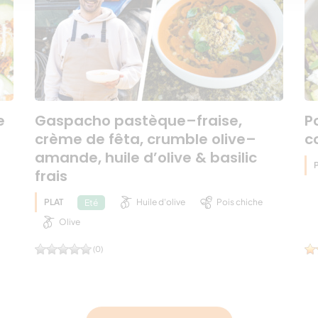
e
Gaspacho pastèque–fraise,
P
crème de fêta, crumble olive–
c
amande, huile d’olive & basilic
frais
PLAT
Huile d'olive
Pois chiche
Eté
Olive
(0)