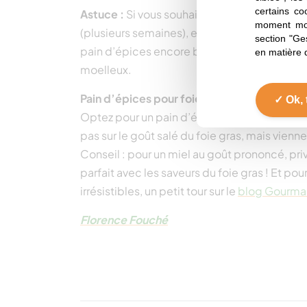
certains co
Astuce :
Si vous souhaitez conserver votre 
moment mod
(plusieurs semaines), emballer-le dès sa sor
section "Ge
pain d’épices encore brûlant va conserver so
en matière 
moelleux.
Pain d’épices pour foie gras :
Ok, 
Optez pour un pain d’épices moins sucré, po
pas sur le goût salé du foie gras, mais vienn
Conseil : pour un miel au goût prononcé, privi
parfait avec les saveurs du foie gras ! Et pou
irrésistibles, un petit tour sur le
blog Gourma
Florence Fouché