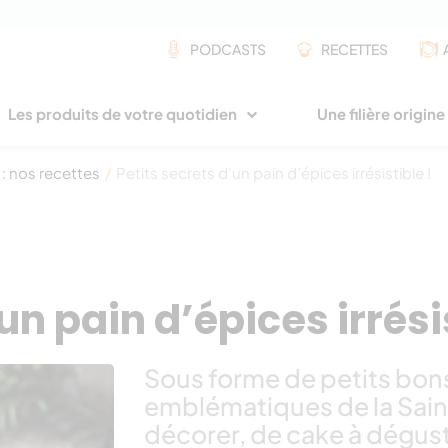
PODCASTS
RECETTES
Les produits de votre quotidien
Une filière origin
 : nos recettes
/
Petits secrets d’un pain d’épices irrésistible !
un pain d’épices irrésis
Sous forme de petits bo
emblématiques de la Saint
décorer, de cake à dégust