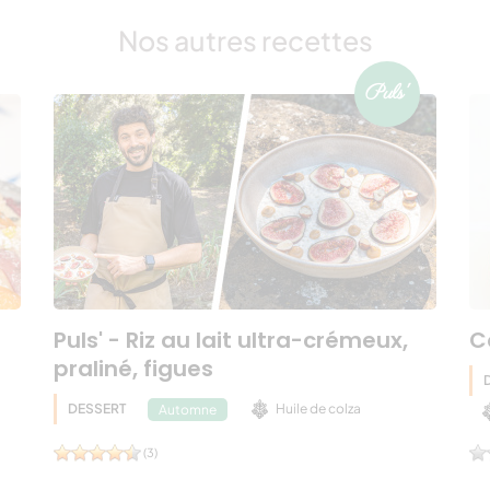
Nos autres recettes
Puls' - Riz au lait ultra-crémeux,
C
praliné, figues
DESSERT
Huile de colza
Automne
(3)