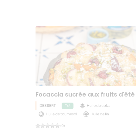
Focaccia sucrée aux fruits d'été
DESSERT
Huile de colza
Eté
Huile de tournesol
Huile de lin
(0)