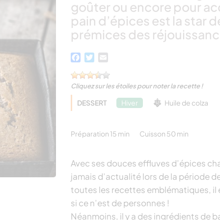
goûter ou encore pour acc
pain d’épices est la star d
prémices des réjouissance
Facebook
Twitter
Email
Cliquez sur les étoiles pour noter la recette !
DESSERT
Hiver
Huile de colza
Préparation 15 min
Cuisson 50 min
Avec ses douces effluves d’épices cha
jamais d’actualité lors de la période
toutes les recettes emblématiques, il 
si ce n’est de personnes !
Néanmoins, il y a des ingrédients de b