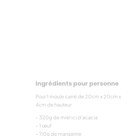
Ingrédients pour personne
Pour 1 moule carré de 20cm x 20cm x
4cm de hauteur
– 320g de miel ici d’acacia
– 1 œuf
– 110g de margarine