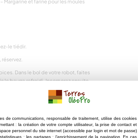
– Margarine et farine pour les moules
ez-le tiédir.
 réservez.
pices. Dans le bol de votre robot, faites
is le beurre refroidi. Incorporez ensuite
 nouveau jusqu’à l’obtention d’un
arine et fariné. Enfournez pendant 50
es de communications, responsable de traitement, utilise des cookies 
mettant : la création de votre compte utilisateur, la prise de contact et
espace personnel du site internet (accessible par login et mot de passe) ;
 statistiques ; les partages ; l’enrichissement de la navigation. En ca