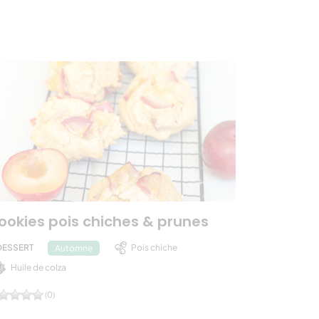
ookies pois chiches & prunes
DESSERT
Pois chiche
Automne
Huile de colza
(0)