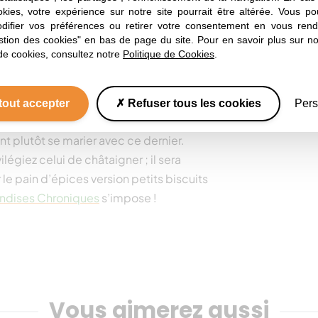
okies, votre expérience sur notre site pourrait être altérée. Vous po
pain d’épices sur une longue période
ifier vos préférences ou retirer votre consentement en vous rend
tie du four dans un papier cellophane. Le
stion des cookies" en bas de page du site. Pour en savoir plus sur not
n humidité qui lui garantira tout son
de cookies, consultez notre
Politique de Cookies
.
tout accepter
Refuser tous les cookies
Pers
ur que le goût du sucre ne prenne pas le
ent plutôt se marier avec ce dernier.
légiez celui de châtaigner ; il sera
r le pain d’épices version petits biscuits
ndises Chroniques
s’impose !
Vous aimerez aussi