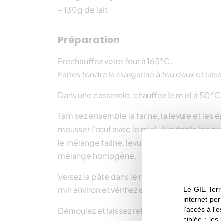
– 130g de lait
Préparation
Préchauffez votre four à 165°C.
Faites fondre la margarine à feu doux et laiss
Dans une casserole, chauffez le miel à 50°C,
Tamisez ensemble la farine, la levure et les é
mousser l’œuf avec le miel. Ajoutez le lait pu
le mélange farine, levure épices et battez à
mélange homogène.
Versez la pâte dans le moule enduit de marg
min environ et vérifiez en cours de cuisson.
Le GIE Terr
internet per
l’accès à l'
Démoulez et laissez refroidir sur une grille.
ciblée ; les