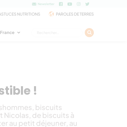
Newsletter
ASTUCES NUTRITIONS
PAROLES DE TERRES
Rechercher :
e France
tible !
nshommes, biscuits
 Nicolas, de biscuits à
er au petit déjeuner, au