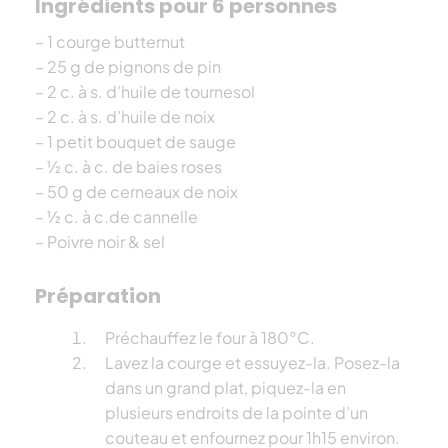
Ingrédients pour 6 personnes
– 1 courge butternut
– 25 g de pignons de pin
– 2 c. à s. d’huile de tournesol
– 2 c. à s. d’huile de noix
– 1 petit bouquet de sauge
– ½ c. à c. de baies roses
– 50 g de cerneaux de noix
– ½ c. à c.de cannelle
– Poivre noir & sel
Préparation
Préchauffez le four à 180°C.
Lavez la courge et essuyez-la. Posez-la
dans un grand plat, piquez-la en
plusieurs endroits de la pointe d’un
couteau et enfournez pour 1h15 environ.