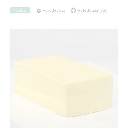
Huile de colza
Huile de tournesol
Nutrition