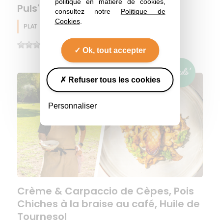
politique en matière de cookies,
Puls' - Joue de bœuf confite
consultez notre
Politique de
Cookies
.
PLAT
Huile de tournesol
Automne
(0)
Ok, tout accepter
Refuser tous les cookies
Personnaliser
Crème & Carpaccio de Cèpes, Pois
Chiches à la braise au café, Huile de
Tournesol