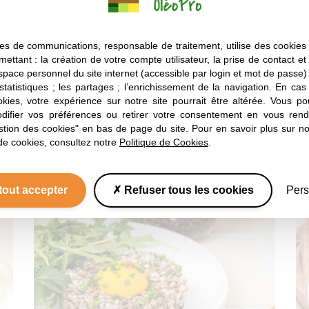
enlever l’excès de gras.
lentilles.
es de communications, responsable de traitement, utilise des cookies 
mettant : la création de votre compte utilisateur, la prise de contact et
espace personnel du site internet (accessible par login et mot de passe) ;
 statistiques ; les partages ; l’enrichissement de la navigation. En ca
okies, votre expérience sur notre site pourrait être altérée. Vous po
ifier vos préférences ou retirer votre consentement en vous rend
stion des cookies" en bas de page du site. Pour en savoir plus sur not
Vous aimerez aussi
de cookies, consultez notre
Politique de Cookies
.
Nos autres recettes
tout accepter
Refuser tous les cookies
Pers