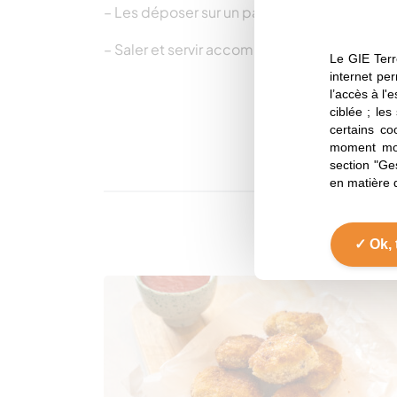
– Les déposer sur un papier absorbant pour 
– Saler et servir accompagné de la crème de 
Le GIE Terr
internet per
l’accès à l'
ciblée ; les
certains co
moment mod
section "Ge
en matière 
Ok, 