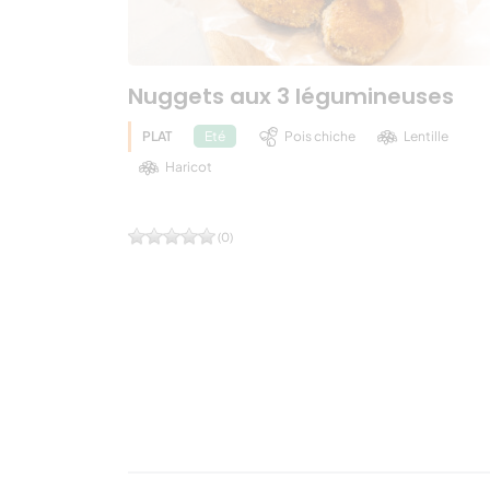
Nuggets aux 3 légumineuses
PLAT
Pois chiche
Lentille
Eté
Haricot
(0)