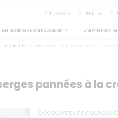
PODCASTS
RECETTES
Les produits de votre quotidien
Une filière origin
 : nos recettes
/
Cuisinez des asperges pannées à la crème de len
erges pannées à la cr
Découvrez une nouvelle f