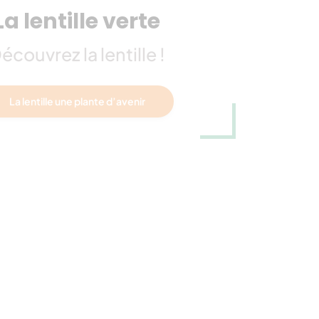
La lentille verte
écouvrez la lentille !
La lentille une plante d’avenir