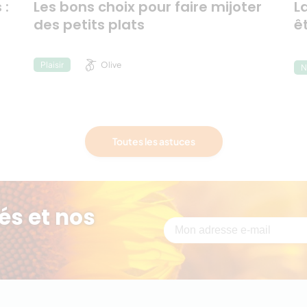
 :
Les bons choix pour faire mijoter
L
des petits plats
ê
Olive
Plaisir
N
Toutes les astuces
és et nos