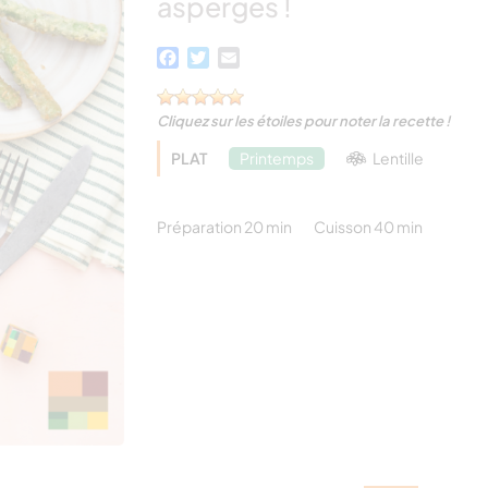
asperges !
Facebook
Twitter
Email
Cliquez sur les étoiles pour noter la recette !
PLAT
Printemps
Lentille
Préparation 20 min
Cuisson 40 min