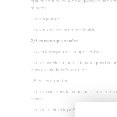
épluché coupé en 4, de la gousse d’ail en c
minutes.
– Les égoutter.
– Les mixer avec la crème liquide.
2/ Les asperges panées :
– Laver les asperges, couper les bois.
– Les blanchir 2 minutes dans un grand volum
dans un saladier d’eau froide.
– Bien les égoutter.
– Les passer dans la farine, puis l’oeuf battu
paner.
– Les faire frire à la poêle dans une huile d