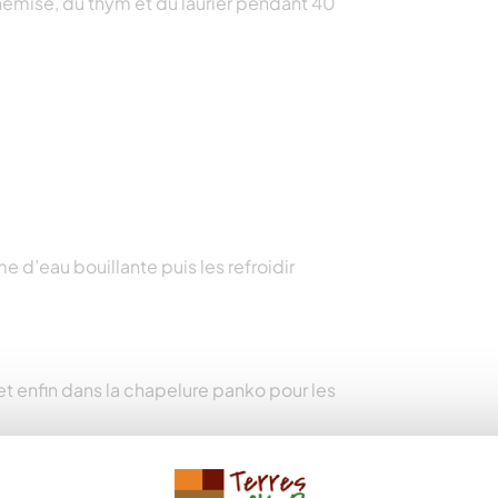
hemise, du thym et du laurier pendant 40
e d’eau bouillante puis les refroidir
 et enfin dans la chapelure panko pour les
e friture bien chaude pendant 2 minutes.