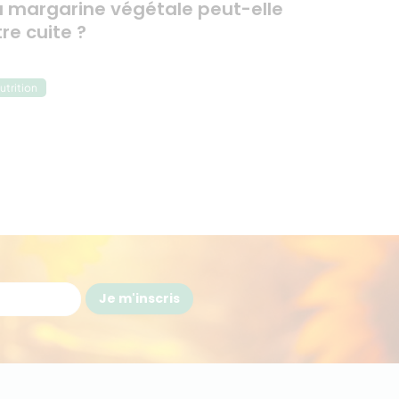
a margarine végétale peut-elle
tre cuite ?
utrition
Je m'inscris