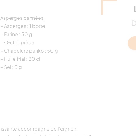
Asperges pannées :
D
– Asperges : 1 botte
– Farine : 50 g
– Œuf : 1 pièce
– Chapelure panko : 50 g
– Huile frial : 20 cl
– Sel : 3 g
émissante accompagné de l’oignon