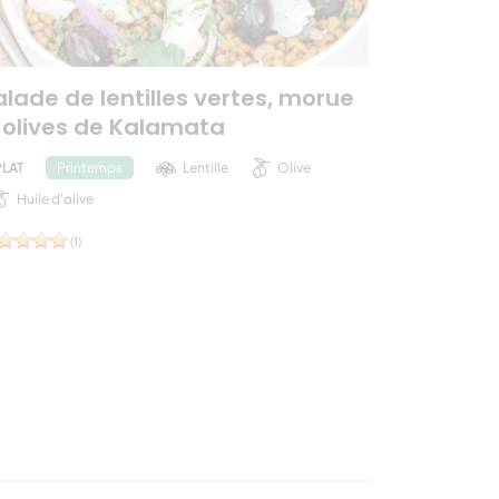
alade de lentilles vertes, morue
 olives de Kalamata
PLAT
Lentille
Olive
Printemps
Huile d'olive
(1)