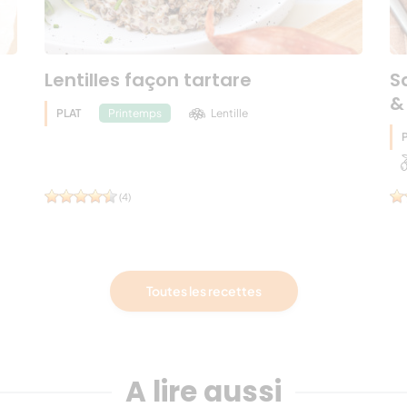
Lentilles façon tartare
S
&
PLAT
Lentille
Printemps
(4)
Toutes les recettes
A lire aussi