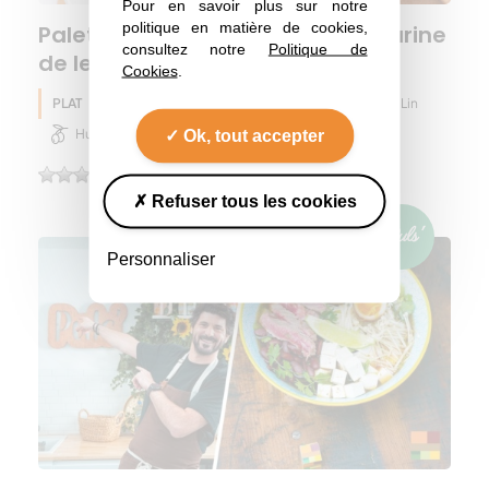
Pour en savoir plus sur notre
politique en matière de cookies,
Palets butternut croustillants, farine
consultez notre
Politique de
de lentilles et graines de lin
Cookies
.
PLAT
Lentille
Soja
Lin
Automne
Ok, tout accepter
Huile d'olive
(0)
Refuser tous les cookies
Personnaliser