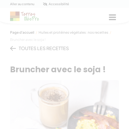
Panneau de gestion des cookies
Aller au contenu
Accessibilité
Menu
Page d'accueil
/
Huiles et protéines végétales : nos recettes
/
Bruncher avec le soja !
TOUTES LES RECETTES
Bruncher avec le soja !