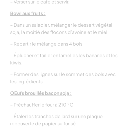
– Verser sur le café et servir.
Bowl aux fruits :
– Dans un saladier, mélanger le dessert végétal
soja, la moitié des flocons d’avoine et
le miel.
– Répartir le mélange dans 4 bols.
– Éplucher et tailler en lamelles les bananes et les
kiwis.
– Former des lignes sur le sommet des bols avec
les ingrédients.
OEufs brouillés bacon soja :
– Préchauffer le four à 210 °C.
– Étaler les tranches de lard sur une plaque
recouverte
de papier sulfurisé.