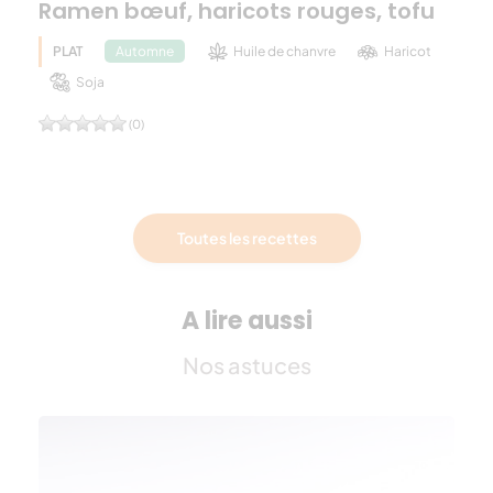
Ramen bœuf, haricots rouges, tofu
PLAT
Huile de chanvre
Haricot
Automne
Soja
(0)
Toutes les recettes
A lire aussi
Nos astuces