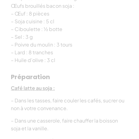
Œufs brouillés bacon soja :
– Œuf : 8 pièces
– Soja cuisine : 5 cl
– Ciboulette : ½ botte
– Sel : 3 g
– Poivre du moulin : 3 tours
– Lard : 8 tranches
– Huile d’olive : 3 cl
Préparation
Café latte au soja :
– Dans les tasses, faire couler les cafés, sucrer ou
non à votre convenance.
– Dans une casserole, faire chauffer la bois
son
soja et la vanille.