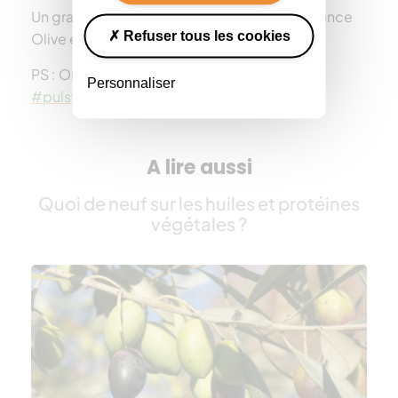
Un grand merci à nos partenaires Lesieur, France
Refuser tous les cookies
Olive et Ecoléa pour cette collaboration !
PS : On attend vos réalisations sur
Personnaliser
#pulstesrecettes
A lire aussi
Quoi de neuf sur les huiles et protéines
végétales ?