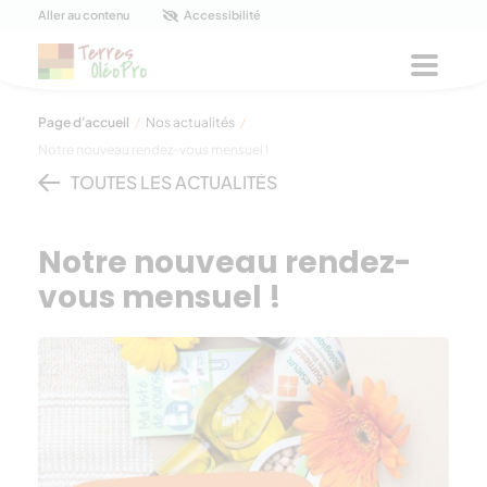
Panneau de gestion des cookies
Aller au contenu
Accessibilité
Menu
Page d'accueil
/
Nos actualités
/
Notre nouveau rendez-vous mensuel !
TOUTES LES ACTUALITÉS
Notre nouveau rendez-
vous mensuel !