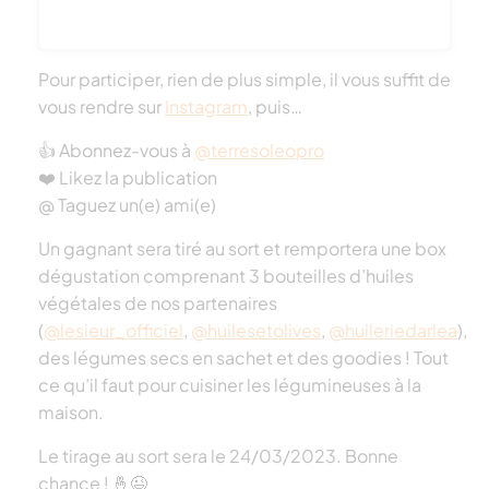
Pour participer, rien de plus simple, il vous suffit de
vous rendre sur
Instagram
, puis…
👍 Abonnez-vous à
@terresoleopro
Voir cette publication sur Instagram
❤️ Likez la publication
@ Taguez un(e) ami(e)
Un gagnant sera tiré au sort et remportera une box
dégustation comprenant 3 bouteilles d’huiles
végétales de nos partenaires
(
@lesieur_officiel
,
@huilesetolives
,
@huileriedarlea
),
des légumes secs en sachet et des goodies ! Tout
ce qu’il faut pour cuisiner les légumineuses à la
maison.
Une publication partagée par Terres OléoPro (@terresoleopro)
Le tirage au sort sera le 24/03/2023. Bonne
chance ! 🤞😉