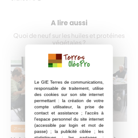
A lire aussi
Quoi de neuf sur les huiles et protéines
végétales ?
Le GIE Terres de communications,
responsable de traitement, utilise
des cookies sur son site internet
permettant : la création de votre
compte utilisateur, la prise de
contact et assistance ; l’accès à
l'espace personnel du site internet
(accessible par login et mot de
21 mars 2023
passe) ; la publicité ciblée ; les
statistiques ; les partages ;