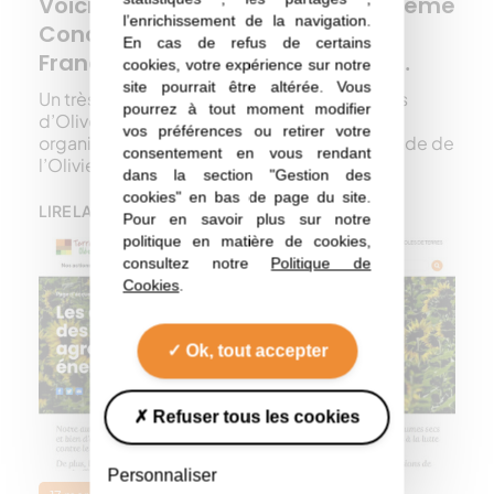
Voici les grands gagnants du 20ème
l’enrichissement de la navigation.
Concours des huiles d'olive de
En cas de refus de certains
France en Appellation d'Origine…
cookies, votre expérience sur notre
site pourrait être altérée. Vous
Un très beau cru pour le Concours des Huiles
pourrez à tout moment modifier
d’Olive de France en Appellation d’Origine
vos préférences ou retirer votre
organisé par France Olive et l’Institut du Monde de
consentement en vous rendant
l’Olivier ce lundi 20 mars 2023…
dans la section "Gestion des
cookies" en bas de page du site.
LIRE LA SUITE
Pour en savoir plus sur notre
politique en matière de cookies,
consultez notre
Politique de
Cookies
.
Ok, tout accepter
Refuser tous les cookies
Personnaliser