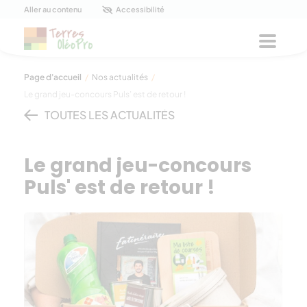
Panneau de gestion des cookies
Aller au contenu
Accessibilité
Menu
Page d'accueil
/
Nos actualités
/
Le grand jeu-concours Puls’ est de retour !
TOUTES LES ACTUALITÉS
Le grand jeu-concours
Puls' est de retour !