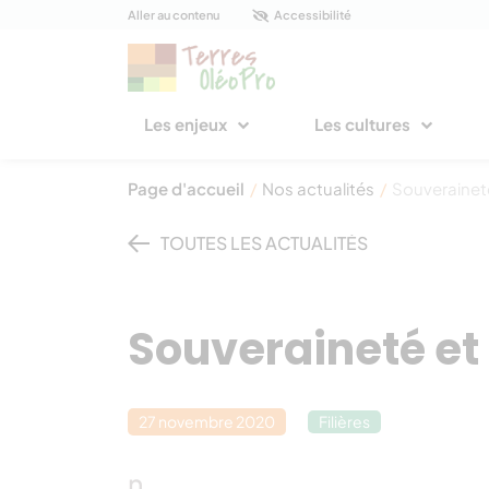
Panneau de gestion des cookies
Aller au contenu
Accessibilité
Les enjeux
Les cultures
Page d'accueil
/
Nos actualités
/
Souveraineté
TOUTES LES ACTUALITÉS
Souveraineté et 
27 novembre 2020
Filières
n