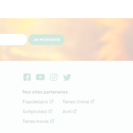
Je m'inscris
Nos sites partenaires :
Fopoleopro
Terres Univia
Sofiprotéol
Avril
Terres inovia