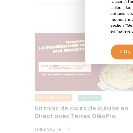
l’accès à l'
ciblée ; les
certains co
Quoi d
moment mod
section "Ge
en matière 
Ok, 
12 novembre 2020
Webséries
Un mois de cours de cuisine en
Direct avec Terres OléoPro.
LIRE LA SUITE