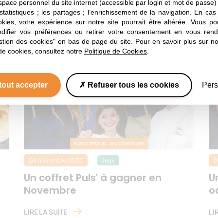
A lire aussi
espace personnel du site internet (accessible par login et mot de passe) ;
 statistiques ; les partages ; l’enrichissement de la navigation. En ca
okies, votre expérience sur notre site pourrait être altérée. Vous po
e neuf sur les huiles et protéines végé
ifier vos préférences ou retirer votre consentement en vous rend
stion des cookies" en bas de page du site. Pour en savoir plus sur not
de cookies, consultez notre
Politique de Cookies
.
tout accepter
Refuser tous les cookies
Pers
04 novembre 2020
Jeux
0
Un coffret Puls' à gagner en
U
Novembre
o
LIRE LA SUITE
LI