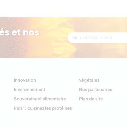
és et nos
Innovation
végétales
Environnement
Nos partenaires
Souveraineté alimentaire
Plan de site
Puls’ : cuisinez les protéines