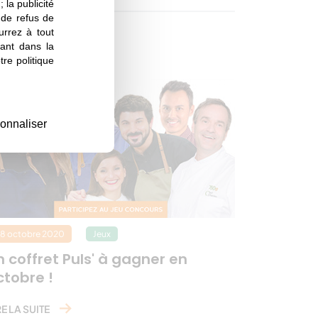
 la publicité
s de refus de
urrez à tout
tales ?
ant dans la
re politique
onnaliser
8 octobre 2020
Jeux
n coffret Puls' à gagner en
ctobre !
RE LA SUITE