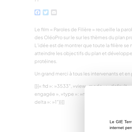
Facebook
Twitter
Email
Le film « Paroles de Filière » recueille la par
des OléoPro sur le sur les thèmes du plan pr
L’idée est de montrer que toute la filière se
atteindre les objectifs du plan et développe
protéines.
Un grand merci à tous les intervenants et en p
[[{« fid »: »3533″, »view_mode »: »default », 
engagée », »type »: »media », »field_deltas »
delta »: »1″}}]]
Le GIE Terr
internet per