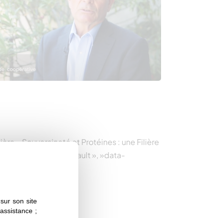
lière – Souveraineté et Protéines : une Filière
media-element file-default », »data-
sur son site
 assistance ;