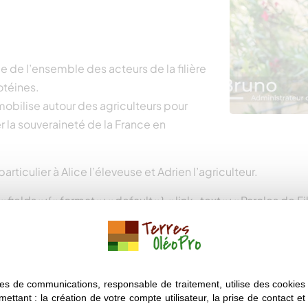
ole de l’ensemble des acteurs de la filière
otéines.
 mobilise autour des agriculteurs pour
r la souveraineté de la France en
articulier à Alice l’éleveuse et Adrien l’agriculteur.
»fields »:{« format »: »default »}, »link_text »: »Paroles de Fi
:{« 1 »:{« format »: »default »}}, »attributes »:{« class »: »
es de communications, responsable de traitement, utilise des cookies 
mettant : la création de votre compte utilisateur, la prise de contact et