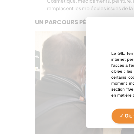
Cosmétique, médicaments, peinture, m
remplacent les molécules issues de la
UN PARCOURS PÉDAGOGIQUE POUR
Le GIE Terr
internet per
l’accès à l'
ciblée ; les
certains co
moment mod
section "Ge
en matière 
Ok, 