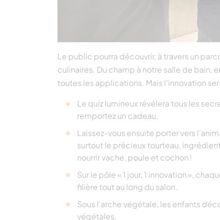
Le public pourra découvrir, à travers un par
culinaires. Du champ à notre salle de bain, en
toutes les applications. Mais l’innovation se
Le quiz lumineux révélera tous les secr
remportez un cadeau,
Laissez-vous ensuite porter vers l’anima
surtout le précieux tourteau, ingrédie
nourrir vache, poule et cochon !
Sur le pôle « 1 jour, 1 innovation », ch
filière tout au long du salon.
Sous l’arche végétale, les enfants déco
végétales,