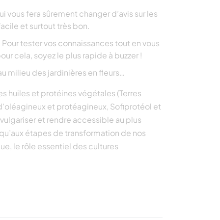
ui vous fera sûrement changer d’avis sur les
cile et surtout très bon.
en. Pour tester vos connaissances tout en vous
ur cela, soyez le plus rapide à buzzer !
au milieu des jardinières en fleurs…
es huiles et protéines végétales (Terres
s d’oléagineux et protéagineux, Sofiprotéol et
 vulgariser et rendre accessible au plus
jusqu’aux étapes de transformation de nos
ue, le rôle essentiel des cultures