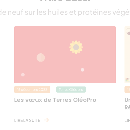
e neuf sur les huiles et protéines végé
16 décembre 2022
Terres Oléopro
1
Les vœux de Terres OléoPro
U
R
LIRE LA SUITE
LI