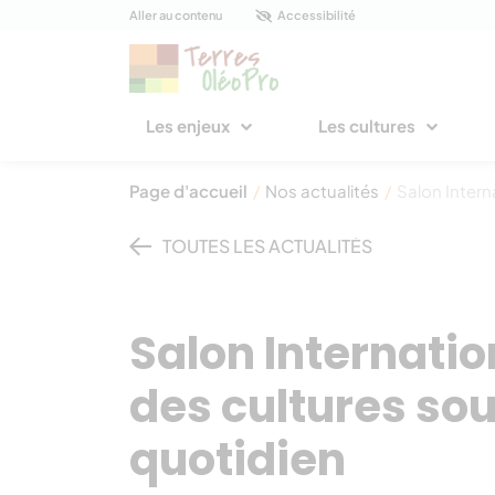
Panneau de gestion des cookies
Aller au contenu
Accessibilité
Les enjeux
Les cultures
Page d'accueil
/
Nos actualités
/
Salon Intern
TOUTES LES ACTUALITÉS
Salon Internation
des cultures so
quotidien