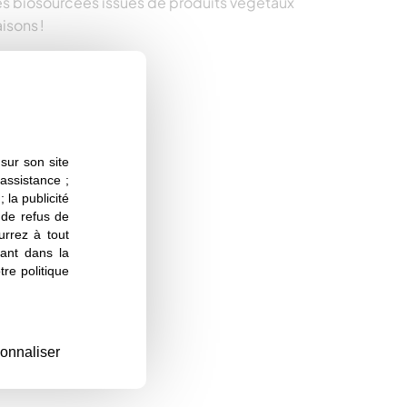
s biosourcées issues de produits végétaux
isons !
sur son site
 assistance ;
 la publicité
s de refus de
urrez à tout
ant dans la
re politique
onnaliser