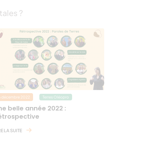
tales ?
6 décembre 2022
Terres Oléopro
ne belle année 2022 :
étrospective
RE LA SUITE