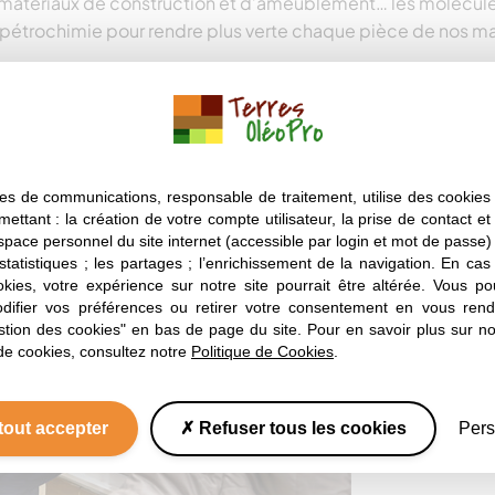
atériaux de construction et d’ameublement… les molécule
 pétrochimie pour rendre plus verte chaque pièce de nos ma
 SUIVRE LES GRAINES
es de communications, responsable de traitement, utilise des cookies 
mettant : la création de votre compte utilisateur, la prise de contact et
espace personnel du site internet (accessible par login et mot de passe) ;
 statistiques ; les partages ; l’enrichissement de la navigation. En ca
okies, votre expérience sur notre site pourrait être altérée. Vous po
ifier vos préférences ou retirer votre consentement en vous rend
stion des cookies" en bas de page du site. Pour en savoir plus sur not
de cookies, consultez notre
Politique de Cookies
.
tout accepter
Refuser tous les cookies
Pers