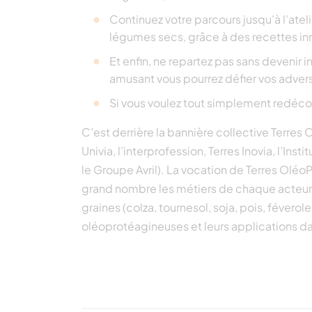
Continuez votre parcours jusqu’à l’ate
légumes secs, grâce à des recettes inn
Et enfin, ne repartez pas sans devenir i
amusant vous pourrez défier vos adversa
Si vous voulez tout simplement redécouvr
C’est derrière la bannière collective Terres 
Univia, l’interprofession, Terres Inovia, l’I
le Groupe Avril). La vocation de Terres Oléo
grand nombre les métiers de chaque acteur de
graines (colza, tournesol, soja, pois, févero
oléoprotéagineuses et leurs applications 