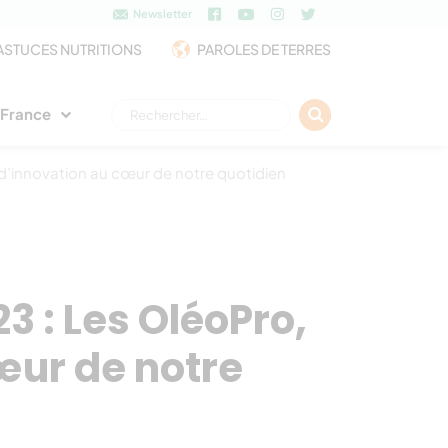
Newsletter
ASTUCES NUTRITIONS
PAROLES DE TERRES
Rechercher :
e France
e d’innovation au cœur de notre quotidien
3 : Les OléoPro,
œur de notre