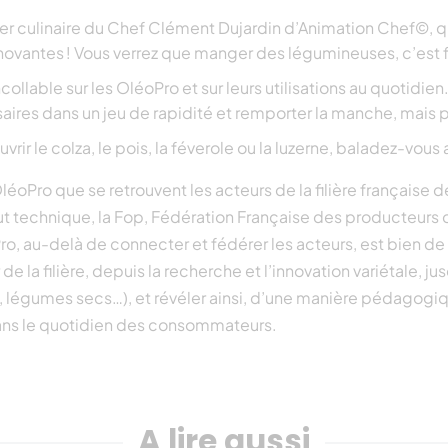
lier culinaire du Chef Clément Dujardin d’Animation Chef©, q
ovantes ! Vous verrez que manger des légumineuses, c’est fa
ncollable sur les OléoPro et sur leurs utilisations au quotidi
ires dans un jeu de rapidité et remporter la manche, mais po
ir le colza, le pois, la féverole ou la luzerne, baladez-vous 
OléoPro que se retrouvent les acteurs de la filière française d
nstitut technique, la Fop, Fédération Française des producteur
Pro, au-delà de connecter et fédérer les acteurs, est bien de
 la filière, depuis la recherche et l’innovation variétale, 
le, légumes secs…), et révéler ainsi, d’une manière pédagogiq
dans le quotidien des consommateurs.
A lire aussi