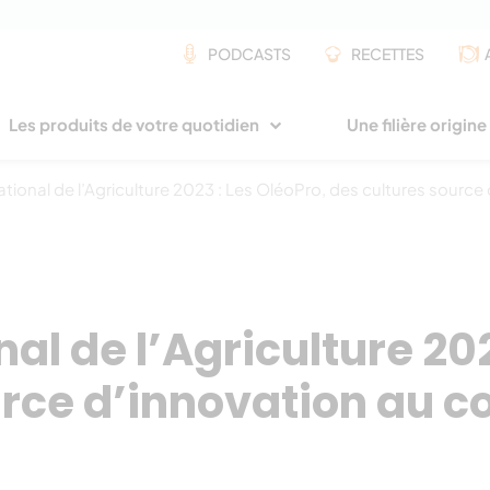
PODCASTS
RECETTES
Les produits de votre quotidien
Une filière origin
ational de l’Agriculture 2023 : Les OléoPro, des cultures sourc
al de l’Agriculture 202
urce d’innovation au c