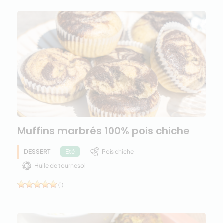
Muffins marbrés 100% pois chiche
DESSERT
Pois chiche
Eté
Huile de tournesol
(1)