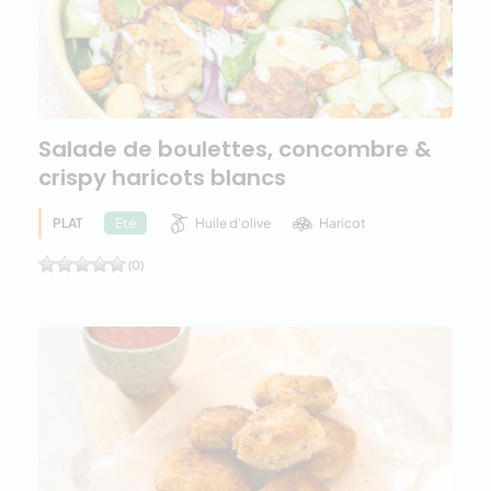
Salade de boulettes, concombre &
crispy haricots blancs
PLAT
Huile d'olive
Haricot
Eté
(0)