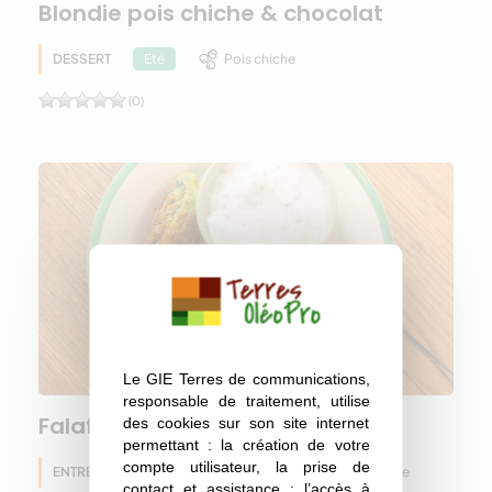
Blondie pois chiche & chocolat
DESSERT
Pois chiche
Eté
(0)
Le GIE Terres de communications,
responsable de traitement, utilise
Falafels moelleux cœur surprise
des cookies sur son site internet
permettant : la création de votre
compte utilisateur, la prise de
ENTRÉE
Pois chiche
Huile d'olive
Eté
contact et assistance ; l’accès à