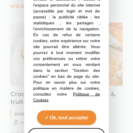
l'espace personnel du site internet
(1)
(accessible par login et mot de
passe) ; la publicité ciblée ; les
statistiques ; les partages ;
l’enrichissement de la navigation.
En cas de refus de certains
cookies, votre expérience sur notre
site pourrait être altérée. Vous
pourrez à tout moment modifier
vos préférences ou retirer votre
consentement en vous rendant
dans la section "Gestion des
cookies" en bas de page du site.
Pour en savoir plus sur notre
politique en matière de cookies,
Crackers au lin jaune, skyr citron &
consultez notre
Politique de
Cookies
.
truite fumée
ENTRÉE
Pois chiche
Lin
Eté
Ok, tout accepter
Huile d'olive