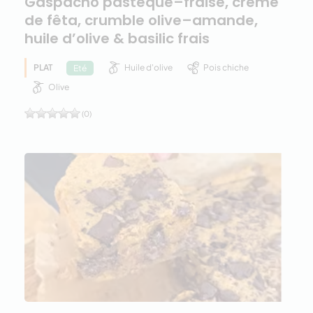
Gaspacho pastèque–fraise, crème
de fêta, crumble olive–amande,
huile d’olive & basilic frais
PLAT
Huile d'olive
Pois chiche
Eté
Olive
(0)