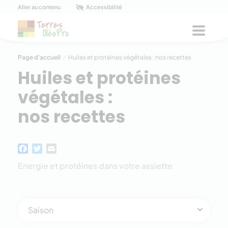
Panneau de gestion des cookies
Aller au contenu
Accessibilité
Menu
Page d'accueil
/
Huiles et protéines végétales : nos recettes
Huiles et protéines
végétales :
nos recettes
Facebook
Twitter
Email
Energie et protéines dans votre assiette
Saison