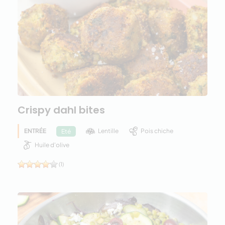
Crispy dahl bites
ENTRÉE
Lentille
Pois chiche
Eté
Huile d'olive
(1)