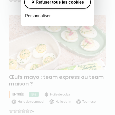
(0)
Refuser tous les cookies
Personnaliser
Œufs mayo : team express ou team
maison ?
ENTRÉE
Huile de colza
Eté
Huile de tournesol
Huile de lin
Tournesol
(0)