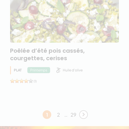
Poêlée d’été pois cassés,
courgettes, cerises
PLAT
Huile d'olive
Printemps
(1)
1
2
…
29