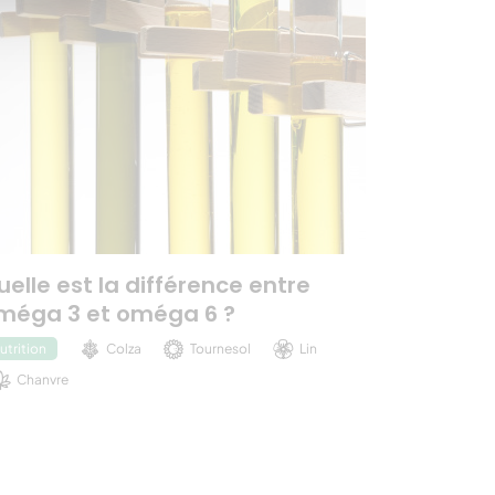
uelle est la différence entre
méga 3 et oméga 6 ?
Colza
Tournesol
Lin
utrition
Chanvre