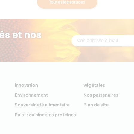
Toutes les astuces
és et nos
Innovation
végétales
Environnement
Nos partenaires
Souveraineté alimentaire
Plan de site
Puls’ : cuisinez les protéines