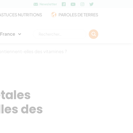
Newsletter
ASTUCES NUTRITIONS
PAROLES DE TERRES
Rechercher :
e France
ontiennent-elles des vitamines ?
étales
les des