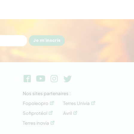
Je m'inscris
Nos sites partenaires :
Fopoleopro
Terres Univia
Sofiprotéol
Avril
Terres inovia