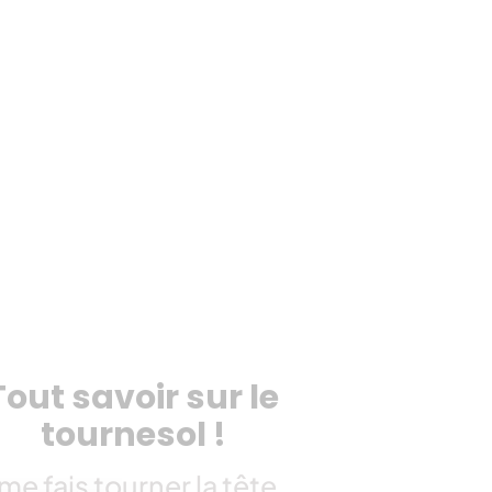
Tout savoir sur le
tournesol !
me fais tourner la tête...