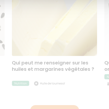
Qui peut me renseigner sur les
Q
huiles et margarines végétales ?
o
N
Huile de tournesol
Nutrition