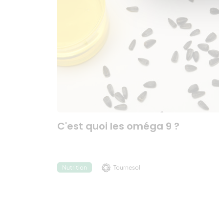
C'est quoi les oméga 9 ?
Tournesol
Nutrition