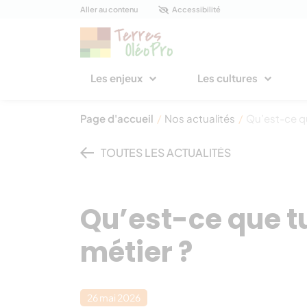
Panneau de gestion des cookies
Aller au contenu
Accessibilité
Les enjeux
Les cultures
Page d'accueil
/
Nos actualités
/
Qu’est-ce qu
TOUTES LES ACTUALITÉS
Qu’est-ce que t
métier ?
26 mai 2026