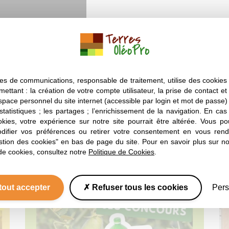
es de communications, responsable de traitement, utilise des cookies 
mettant : la création de votre compte utilisateur, la prise de contact et
espace personnel du site internet (accessible par login et mot de passe) ;
 statistiques ; les partages ; l’enrichissement de la navigation. En ca
okies, votre expérience sur notre site pourrait être altérée. Vous po
ifier vos préférences ou retirer votre consentement en vous rend
A lire aussi
stion des cookies" en bas de page du site. Pour en savoir plus sur not
de cookies, consultez notre
Politique de Cookies
.
e neuf sur les huiles et protéines végé
tout accepter
Refuser tous les cookies
Pers