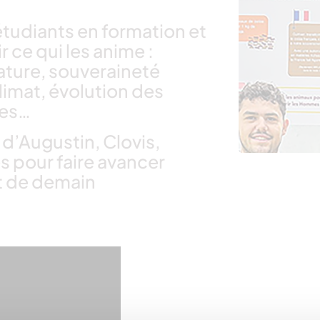
tudiants en formation et
 ce qui les anime :
nature, souveraineté
limat, évolution des
ies…
d’Augustin, Clovis,
s pour faire avancer
et de demain