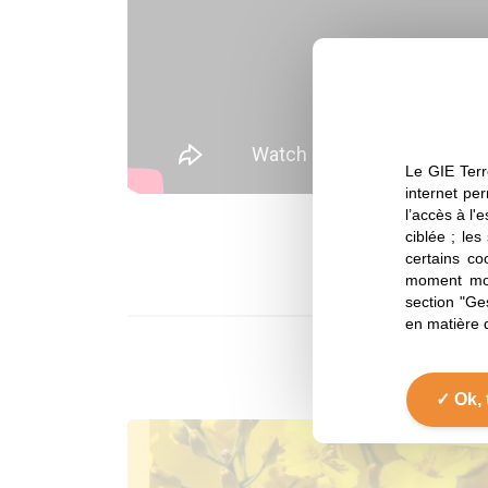
Le GIE Terr
internet per
l’accès à l'
ciblée ; les
certains co
moment mod
section "Ge
en matière 
Quoi d
Ok, 