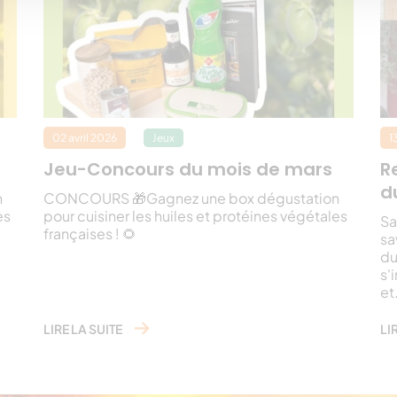
02 avril 2026
Jeux
1
Jeu-Concours du mois de mars
R
d
n
CONCOURS 🎁Gagnez une box dégustation
es
pour cuisiner les huiles et protéines végétales
Sa
françaises ! 🌻
sa
du
s'
et
LIRE LA SUITE
LI