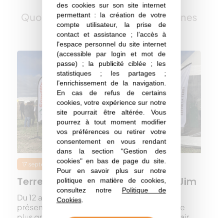
des cookies sur son site internet
Quoi de neuf sur les huiles et protéines
permettant : la création de votre
compte utilisateur, la prise de
végétales ?
contact et assistance ; l’accès à
l'espace personnel du site internet
(accessible par login et mot de
passe) ; la publicité ciblée ; les
statistiques ; les partages ;
l’enrichissement de la navigation.
En cas de refus de certains
cookies, votre expérience sur notre
site pourrait être altérée. Vous
pourrez à tout moment modifier
vos préférences ou retirer votre
consentement en vous rendant
dans la section "Gestion des
cookies" en bas de page du site.
17 septembre 2025
Filières
Pour en savoir plus sur notre
Terres OléoPro était à Terres de Jim
politique en matière de cookies,
consultez notre
Politique de
Du 12 au 14 septembre, Terres OléoPro était
Cookies
.
présent sur le stand d’Avril aux Terres de Jim, le
plus grand rassemblement agricole en plein air