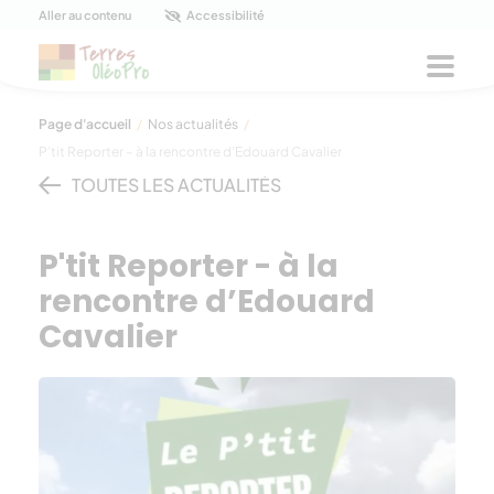
Panneau de gestion des cookies
Aller au contenu
Accessibilité
Menu
Page d'accueil
/
Nos actualités
/
P’tit Reporter – à la rencontre d’Edouard Cavalier
TOUTES LES ACTUALITÉS
P'tit Reporter - à la
rencontre d’Edouard
Cavalier