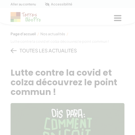
Panneau de gestion des cookies
Aller au contenu
Accessibilité
Menu
Page d'accueil
/
Nos actualités
/
Lutte contre la covid et colza découvrez le point commun !
TOUTES LES ACTUALITÉS
Lutte contre la covid et
colza découvrez le point
commun !