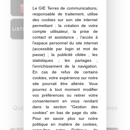
Le GIE Terres de communications,
responsable de traitement, utilise
des cookies sur son site internet
permettant : la création de votre
compte utilisateur, la prise de
contact et assistance ; l’accès à
l'espace personnel du site internet
(accessible par login et mot de
passe) ; la publicité ciblée ; les
statistiques ; les partages ;
l’enrichissement de la navigation.
En cas de refus de certains
cookies, votre expérience sur notre
site pourrait être altérée. Vous
pourrez à tout moment modifier
A lire aussi
vos préférences ou retirer votre
consentement en vous rendant
Quoi de neuf sur les huiles et protéines
dans la section "Gestion des
cookies" en bas de page du site.
végétales ?
Pour en savoir plus sur notre
politique en matière de cookies,
consultez notre
Politique de