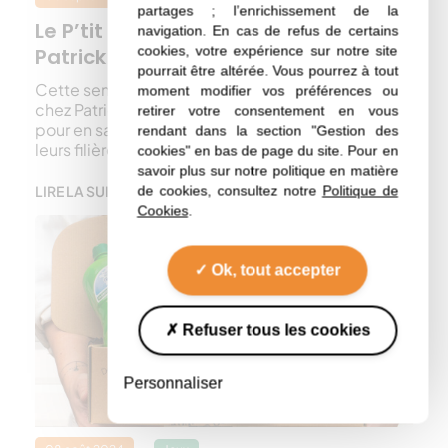
partages ; l’enrichissement de la
Le P’tit Reporter vous emmène chez
navigation. En cas de refus de certains
cookies, votre expérience sur notre site
Patrick Darot
pourrait être altérée. Vous pourrez à tout
Cette semaine le P’tit Reporter vous emmène
moment modifier vos préférences ou
chez Patrick Darot, agriculteur à Monflanquin (Lot)
retirer votre consentement en vous
pour en savoir plus sur les cultures oléagineuses et
rendant dans la section "Gestion des
leurs filières !
cookies" en bas de page du site. Pour en
savoir plus sur notre politique en matière
de cookies, consultez notre
Politique de
LIRE LA SUITE
Cookies
.
Ok, tout accepter
Refuser tous les cookies
Personnaliser