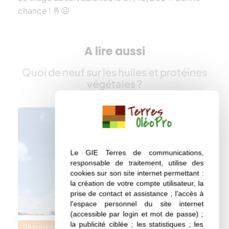
chance ! 🤞😉
A lire aussi
Quoi de neuf sur les huiles et protéines
végétales ?
Le GIE Terres de communications,
responsable de traitement, utilise des
cookies sur son site internet permettant :
la création de votre compte utilisateur, la
prise de contact et assistance ; l’accès à
l'espace personnel du site internet
(accessible par login et mot de passe) ;
la publicité ciblée ; les statistiques ; les
05 septembre 2024
Terres Oléopro