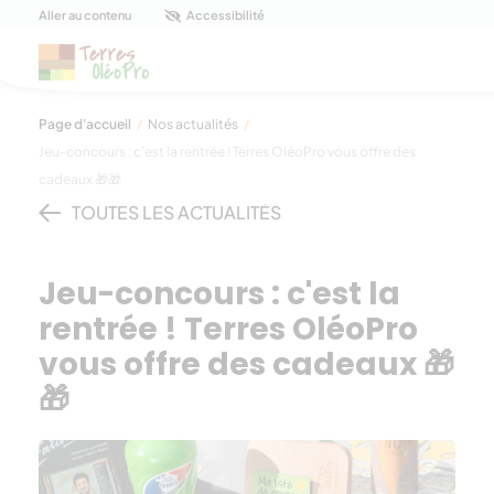
Panneau de gestion des cookies
Aller au contenu
Accessibilité
Page d'accueil
/
Nos actualités
/
Jeu-concours : c’est la rentrée ! Terres OléoPro vous offre des
cadeaux 🎁🎁
TOUTES LES ACTUALITÉS
Jeu-concours : c'est la
rentrée ! Terres OléoPro
vous offre des cadeaux 🎁
🎁