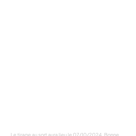
Une publication partagée par Terres OléoPro (@terresoleopro)
Le tirage au sort aura lieu le 07/10/2024. Bonne