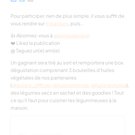
Pour participer, rien de plus simple, il vous suffit de
vous rendre sur
Instagram
, puis…
👍 Abonnez-vous à
@terresoleopro
❤️ Likez la publication
@ Taguez un(e) ami(e)
Un gagnant sera tiré au sort et remportera une box
dégustation comprenant 3 bouteilles d’huiles
végétales de nos partenaires
(
@lesieur_officiel
,
@huilesetolives
,
@huileriedarlea
),
des légumes secs en sachet et des goodies ! Tout
ce qu’il faut pour cuisiner les légumineuses à la
maison.