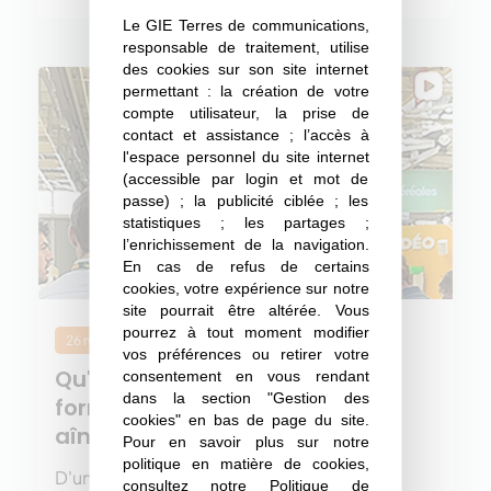
Le GIE Terres de communications,
responsable de traitement, utilise
des cookies sur son site internet
permettant : la création de votre
compte utilisateur, la prise de
contact et assistance ; l’accès à
l'espace personnel du site internet
(accessible par login et mot de
passe) ; la publicité ciblée ; les
statistiques ; les partages ;
l’enrichissement de la navigation.
En cas de refus de certains
cookies, votre expérience sur notre
site pourrait être altérée. Vous
pourrez à tout moment modifier
26 mai 2026
vos préférences ou retirer votre
Qu'est-ce que les jeunes en
consentement en vous rendant
dans la section "Gestion des
formation admirent chez leurs
cookies" en bas de page du site.
aînés ? et vice-versa ?
Pour en savoir plus sur notre
politique en matière de cookies,
D'un côté, le regard neuf et les nouvelles
consultez notre
Politique de