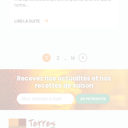
notre…
LIRE LA SUITE
1
2
…
16
Recevez nos actualités et nos
recettes de saison
Je m'inscris