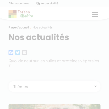
Panneau de gestion des cookies
Aller au contenu
Accessibilité
Menu
Page d'accueil
/
Nos actualités
Nos actualités
Facebook
Twitter
Email
Quoi de neuf sur les huiles et protéines végétales
?
Thèmes